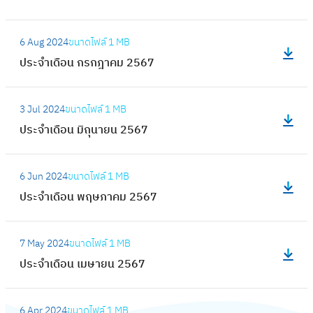
ดื
ล
ะ
อ
:
า
จำ
6 Aug 2024
ขนาดไฟล์
1 MB
น
ป
ค
เ
ประจำเดือน กรกฎาคม 2567
กั
ร
ม
ดื
น
ะ
2
อ
:
ย
จำ
5
3 Jul 2024
ขนาดไฟล์
1 MB
น
ป
า
เ
6
ประจำเดือน มิถุนายน 2567
สิ
ร
ย
ดื
7
ง
ะ
น
อ
:
ห
จำ
2
6 Jun 2024
ขนาดไฟล์
1 MB
น
ป
า
เ
5
ประจำเดือน พฤษภาคม 2567
ก
ร
ค
ดื
6
ร
ะ
ม
อ
:
7
ก
จำ
2
7 May 2024
ขนาดไฟล์
1 MB
น
ป
ฎ
เ
5
ประจำเดือน เมษายน 2567
มิ
ร
า
ดื
6
ถุ
ะ
ค
อ
:
7
น
จำ
ม
6 Apr 2024
ขนาดไฟล์
1 MB