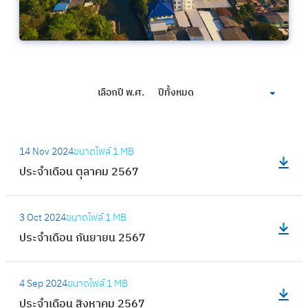
เลือกปี พ.ศ.
ปีทั้งหมด
:
14 Nov 2024
ขนาดไฟล์
1 MB
ป
ประจำเดือน ตุลาคม 2567
ร
ะ
:
จำ
3 Oct 2024
ขนาดไฟล์
1 MB
ป
เ
ประจำเดือน กันยายน 2567
ร
ดื
ะ
อ
:
จำ
4 Sep 2024
ขนาดไฟล์
1 MB
น
ป
เ
ประจำเดือน สิงหาคม 2567
ตุ
ร