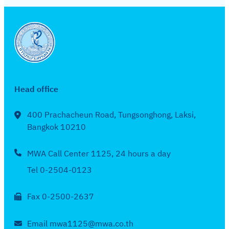
6
ย
6
ง
c
น
ห
h
2
า
5
ค
6
ม
6
2
Head office
5
6
400 Prachacheun Road, Tungsonghong, Laksi,
6
Bangkok 10210
MWA Call Center 1125, 24 hours a day
Tel 0-2504-0123
Fax 0-2500-2637
Email mwa1125@mwa.co.th