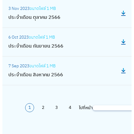
น
อ
:
ร
จำ
ธ์
3 Nov 2023
ขนาดไฟล์
1 MB
น
ป
า
เ
2
ประจำเดือน ตุลาคม 2566
ธั
ร
ค
ดื
5
น
ะ
ม
อ
:
6
ว
จำ
2
6 Oct 2023
ขนาดไฟล์
1 MB
น
ป
7
า
เ
5
ประจำเดือน กันยายน 2566
พ
ร
ค
ดื
6
ฤ
ะ
ม
อ
:
7
ศ
จำ
2
7 Sep 2023
ขนาดไฟล์
1 MB
น
ป
จิ
เ
5
ประจำเดือน สิงหาคม 2566
ตุ
ร
ก
ดื
6
ล
ะ
า
อ
6
า
จำ
ย
น
ค
เ
น
กั
ม
1
2
3
4
ไปที่หน้า
ดื
S
2
น
2
อ
e
5
ย
5
น
a
6
า
6
สิ
r