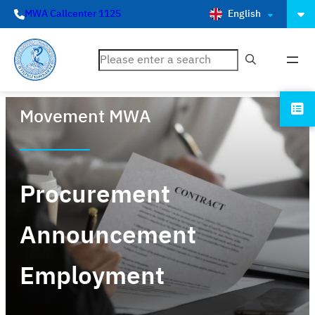
English
MWA Callcenter 1125
ค้นหา
Movement MWA
Procurement
Announcement
Employment