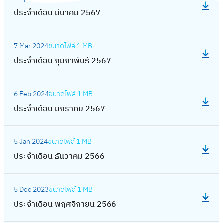
น
ป
า
เ
2
ประจำเดือน มีนาคม 2567
พ
ร
ย
ดื
5
ฤ
ะ
น
อ
:
6
ษ
จำ
2
7 Mar 2024
ขนาดไฟล์
1 MB
น
ป
7
ภ
เ
5
ประจำเดือน กุมภาพันธ์ 2567
เ
ร
า
ดื
6
ม
ะ
ค
อ
:
7
ษ
จำ
ม
6 Feb 2024
ขนาดไฟล์
1 MB
น
ป
า
เ
2
ประจำเดือน มกราคม 2567
มี
ร
ย
ดื
5
น
ะ
น
อ
:
6
า
จำ
2
5 Jan 2024
ขนาดไฟล์
1 MB
น
ป
7
ค
เ
5
ประจำเดือน ธันวาคม 2566
กุ
ร
ม
ดื
6
ม
ะ
2
อ
:
7
ภ
จำ
5
5 Dec 2023
ขนาดไฟล์
1 MB
น
ป
า
เ
6
ประจำเดือน พฤศจิกายน 2566
ม
ร
พั
ดื
7
ก
ะ