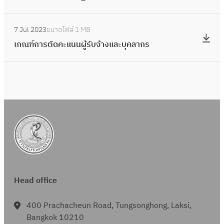
(
ร
า
ฟ
แ
ณ
:
ง
อ
7 Jul 2023
ขนาดไฟล์
1 MB
บ
า
เ
(
ร์
เกณฑ์การตัดคะแนนผู้รับจ้างและบุคลากร
บ
ผ
ก
แ
ม
ฟ
ล
ณ
บ
ก
อ
ร
ฑ์
บ
า
ร์
ะ
ก
ฟ
ร
ม
ห
า
อ
ตั
:
ว่
ร
ร์
ด
ก
า
ตั
ม
ค
.
ง
ด
:
ะ
พ
ก่
ค
ก
แ
.
อ
ะ
.
น
จ
Head office
ส
แ
พ
น
.
ร้
น
.
ผู้
400 Prachacheun Road, Tungsonghong, Laksi,
1
า
น
จ
รั
Bangkok 10210
0
ง
ผู้