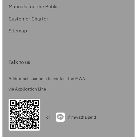
บ
Manuals for The Public
ฟ
Customer Charter
อ
ร์
Sitemap
ม
:
ก
Talk to us
.
พ
Additional channels to contact the MWA
.
จ
via Application Line
.
1
0
or
@mwathailand
0
2