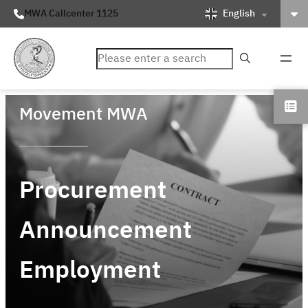
English
MWA Callcenter 1125
ค้นหา
Movement MWA
Procurement
Announcement
Employment