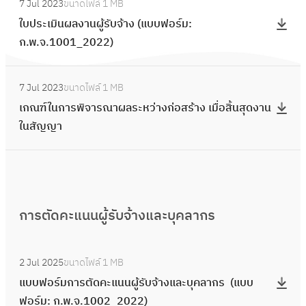
7 Jul 2023
ขนาดไฟล์
1 MB
ใ
ผ
ใบประเมินผลงานผู้รับจ้าง (แบบฟอร์ม:
บ
ล
ก.พ.จ.1001_2022)
ป
ก
ร
า
:
ะ
7 Jul 2023
ขนาดไฟล์
1 MB
ร
เ
เ
เกณฑ์ในการพิจารณาผลระหว่างก่อสร้าง เมื่อสิ้นสุดงาน
ป
ก
มิ
ในสัญญา
ร
ณ
น
ะ
ฑ์
ผ
เ
ใ
ล
มิ
น
ง
น
ก
า
การตัดคะแนนผู้รับจ้างและบุคลากร
ผ
า
น
ล
ร
ผู้
:
ง
พิ
2 Jul 2025
ขนาดไฟล์
1 MB
รั
แ
า
จ
แบบฟอร์มการตัดคะแนนผู้รับจ้างและบุคลากร (แบบ
บ
บ
น
า
ฟอร์ม: ก.พ.จ.1002_2022)
จ้
บ