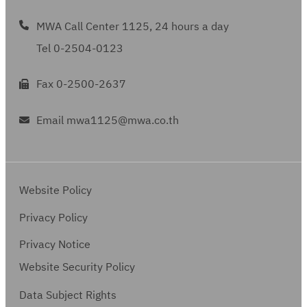
.
บ
0
เ
รั
1
จ้
MWA Call Center 1125, 24 hours a day
1
มื่
บ
0
า
Tel 0-2504-0123
/
อ
จ้
0
ง
1
สิ้
า
1
แ
Fax 0-2500-2637
_
น
ง
_
ล
2
สุ
แ
2
ะ
Email mwa1125@mwa.co.th
0
ด
ล
0
บุ
2
ง
ะ
2
ค
2
า
บุ
2
ล
)
น
ค
)
Website Policy
า
ใ
ล
ก
Privacy Policy
น
า
ร
สั
ก
Privacy Notice
ญ
ร
(
Website Security Policy
ญ
แ
า
Data Subject Rights
บ