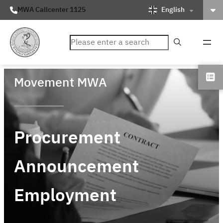
English
MWA Callcenter 1125
ค้นหา
Movement MWA
Procurement
Announcement
Employment