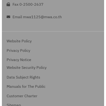
Fax 0-2500-2637
Email mwa1125@mwa.co.th
Website Policy
Privacy Policy
Privacy Notice
Website Security Policy
Data Subject Rights
Manuals for The Public
Customer Charter
Sitemap