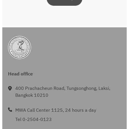
Head office
400 Prachacheun Road, Tungsonghong, Laksi,
Bangkok 10210
MWA Call Center 1125, 24 hours a day
Tel 0-2504-0123