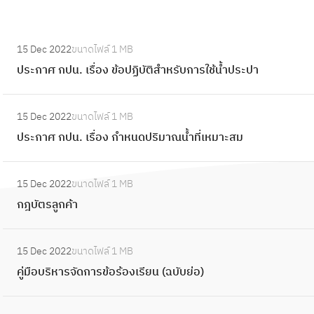
:
15 Dec 2022
ขนาดไฟล์
1 MB
ป
ประกาศ กปน. เรื่อง ข้อปฏิบัติสำหรับการใช้น้ำประปา
ร
ะ
:
ก
15 Dec 2022
ขนาดไฟล์
1 MB
ป
า
ประกาศ กปน. เรื่อง กำหนดปริมาณน้ำที่เหมาะสม
ร
ศ
ะ
ก
:
ก
15 Dec 2022
ขนาดไฟล์
1 MB
ป
ก
า
กฎบัตรลูกค้า
น
ฎ
ศ
.
บั
ก
:
เ
ต
15 Dec 2022
ขนาดไฟล์
1 MB
ป
คู่
รื่
ร
คู่มือบริหารจัดการข้อร้องเรียน (ฉบับย่อ)
น
มื
อ
ลู
.
อ
ง
ก
เ
บ