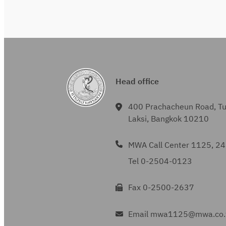
Head office
400 Prachacheun Road, T
Laksi, Bangkok 10210
MWA Call Center 1125, 24
Tel 0-2504-0123
Fax 0-2500-2637
Email mwa1125@mwa.co.