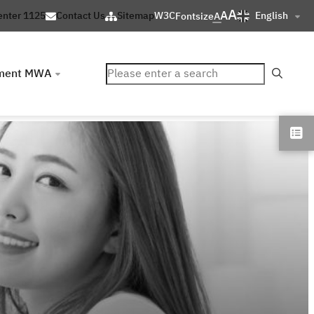
A
A
English
enter 1125
Contact Us
Sitemap
W3C
Fontsize
A
ค้นหา
ment MWA