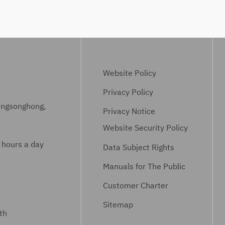
ข้
ค้
รื่
ริ
อ
า
อ
ห
ป
ง
า
ฏิ
กำ
ร
บั
ห
จั
ติ
Website Policy
น
ด
สำ
Privacy Policy
ด
ก
ห
ungsonghong,
ป
า
Privacy Notice
รั
ริ
ร
บ
Website Security Policy
ม
ข้
ก
 hours a day
า
Data Subject Rights
อ
า
ณ
ร้
ร
Manuals for The Public
น้ำ
อ
ใ
Customer Charter
ที่
ง
ช้
เ
เ
Sitemap
น้ำ
th
ห
รี
ป