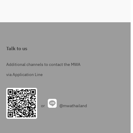
Talk to us
Additional channels to contact the MWA
via Application Line
or
@mwathailand