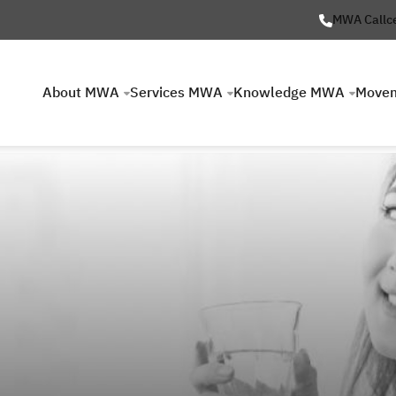
MWA Callc
About MWA
Services MWA
Knowledge MWA
Move