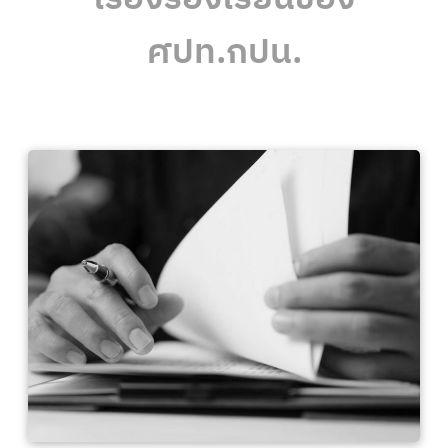
ศปท.กปน.