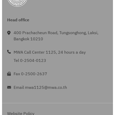
ณ
0
2
5
Head office
5
9
400 Prachacheun Road, Tungsonghong, Laksi,
Bangkok 10210
MWA Call Center 1125, 24 hours a day
Tel 0-2504-0123
Fax 0-2500-2637
Email mwa1125@mwa.co.th
Website Policy