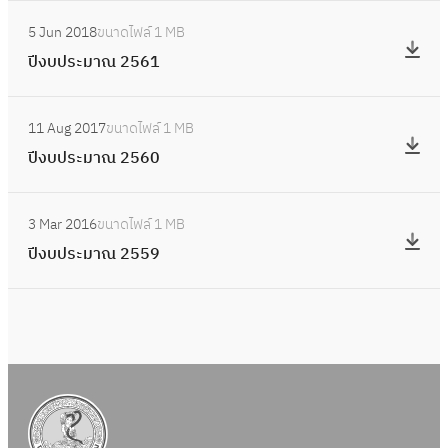
ม
:
5
ป
5 Jun 2018
ขนาดไฟล์
1 MB
า
ปี
6
ร
ปีงบประมาณ 2561
ณ
ง
4
ะ
2
บ
ม
:
5
ป
11 Aug 2017
ขนาดไฟล์
1 MB
า
ปี
6
ร
ปีงบประมาณ 2560
ณ
ง
3
ะ
2
บ
ม
:
5
ป
3 Mar 2016
ขนาดไฟล์
1 MB
า
ปี
6
ร
ปีงบประมาณ 2559
ณ
ง
2
ะ
2
บ
ม
5
ป
า
6
ร
ณ
1
ะ
2
ม
5
า
6