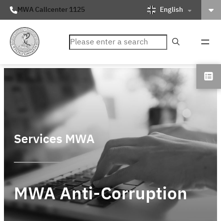
English
MWA Callcenter 1125
ค้นหา
Services MWA
MWA Anti-Corruption