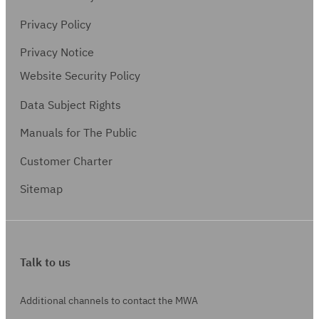
Privacy Policy
Privacy Notice
Website Security Policy
Data Subject Rights
Manuals for The Public
Customer Charter
Sitemap
Talk to us
Additional channels to contact the MWA