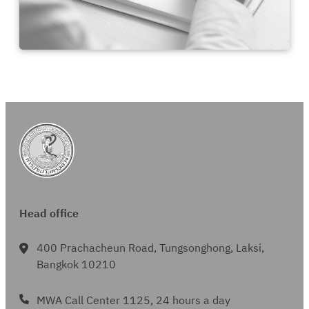
Head office
400 Prachacheun Road, Tungsonghong, Laksi,
Bangkok 10210
MWA Call Center 1125, 24 hours a day