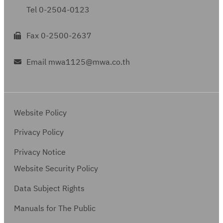
Tel 0-2504-0123
Fax 0-2500-2637
Email mwa1125@mwa.co.th
Website Policy
Privacy Policy
Privacy Notice
Website Security Policy
Data Subject Rights
Manuals for The Public