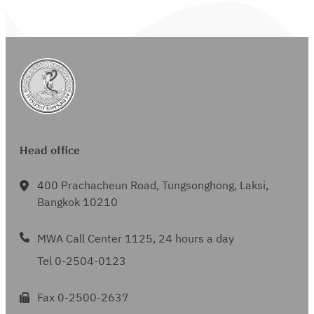
Head office
400 Prachacheun Road, Tungsonghong, Laksi,
Bangkok 10210
MWA Call Center 1125, 24 hours a day
Tel 0-2504-0123
Fax 0-2500-2637