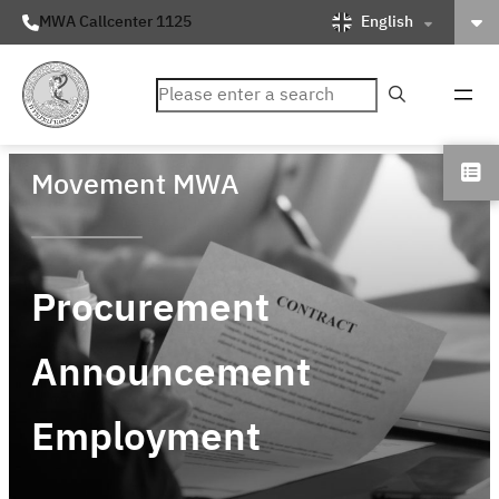
English
MWA Callcenter 1125
ค้นหา
Movement MWA
Procurement
Announcement
Employment