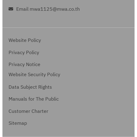
Email mwa1125@mwa.co.th
Website Policy
Privacy Policy
Privacy Notice
Website Security Policy
Data Subject Rights
Manuals for The Public
Customer Charter
Sitemap