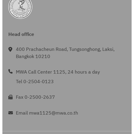
ม
9
า
2
ย
5
น
5
2
9
Head office
5
5
400 Prachacheun Road, Tungsonghong, Laksi,
9
Bangkok 10210
MWA Call Center 1125, 24 hours a day
Tel 0-2504-0123
Fax 0-2500-2637
Email mwa1125@mwa.co.th