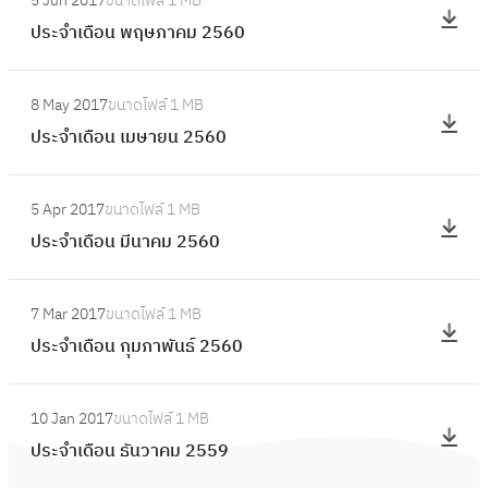
5 Jun 2017
ขนาดไฟล์
1 MB
น
ป
า
เ
ประจำเดือน พฤษภาคม 2560
ก
ร
ค
ดื
ร
ะ
ม
อ
:
ก
จำ
2
8 May 2017
ขนาดไฟล์
1 MB
น
ป
ฎ
เ
5
ประจำเดือน เมษายน 2560
มิ
ร
า
ดื
6
ถุ
ะ
ค
อ
:
0
น
จำ
ม
5 Apr 2017
ขนาดไฟล์
1 MB
น
ป
า
เ
2
ประจำเดือน มีนาคม 2560
พ
ร
ย
ดื
5
ฤ
ะ
น
อ
:
6
ษ
จำ
2
7 Mar 2017
ขนาดไฟล์
1 MB
น
ป
0
ภ
เ
5
ประจำเดือน กุมภาพันธ์ 2560
เ
ร
า
ดื
6
ม
ะ
ค
อ
:
0
ษ
จำ
ม
10 Jan 2017
ขนาดไฟล์
1 MB
น
ป
า
เ
2
ประจำเดือน ธันวาคม 2559
มี
ร
ย
ดื
5
น
ะ