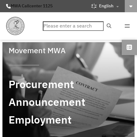
English
MWA Callcenter 1125
ค้นหา
Movement MWA
Procurement
Announcement
Employment