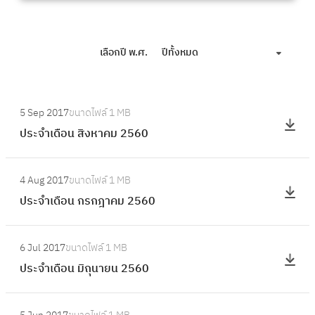
เลือกปี พ.ศ.
ปีทั้งหมด
:
5 Sep 2017
ขนาดไฟล์
1 MB
ป
ประจำเดือน สิงหาคม 2560
ร
ะ
:
จำ
4 Aug 2017
ขนาดไฟล์
1 MB
ป
เ
ประจำเดือน กรกฎาคม 2560
ร
ดื
ะ
อ
:
จำ
6 Jul 2017
ขนาดไฟล์
1 MB
น
ป
เ
ประจำเดือน มิถุนายน 2560
สิ
ร
ดื
ง
ะ
อ
:
ห
จำ