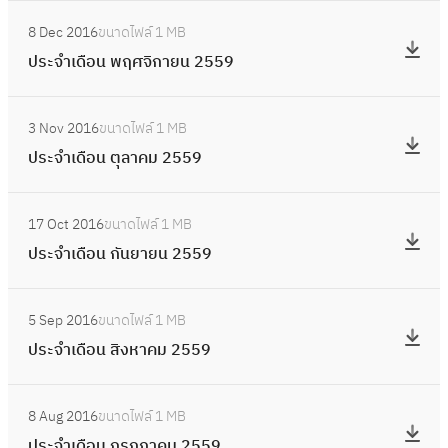
น
อ
:
6
า
จำ
2
8 Dec 2016
ขนาดไฟล์
1 MB
น
ป
0
ค
เ
5
ประจำเดือน พฤศจิกายน 2559
กุ
ร
ม
ดื
6
ม
ะ
2
อ
:
0
ภ
จำ
5
3 Nov 2016
ขนาดไฟล์
1 MB
น
ป
า
เ
6
ประจำเดือน ตุลาคม 2559
ธั
ร
พั
ดื
0
น
ะ
น
อ
:
ว
จำ
ธ์
17 Oct 2016
ขนาดไฟล์
1 MB
น
ป
า
เ
2
ประจำเดือน กันยายน 2559
พ
ร
ค
ดื
5
ฤ
ะ
ม
อ
:
6
ศ
จำ
2
5 Sep 2016
ขนาดไฟล์
1 MB
น
ป
0
จิ
เ
5
ประจำเดือน สิงหาคม 2559
ตุ
ร
ก
ดื
5
ล
ะ
า
อ
:
9
า
จำ
ย
8 Aug 2016
ขนาดไฟล์
1 MB
น
ป
ค
เ
น
ประจำเดือน กรกฎาคม 2559