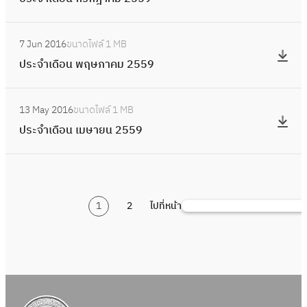
กั
ร
ม
ดื
2
น
ะ
2
อ
:
5
ย
จำ
5
7 Jun 2016
ขนาดไฟล์
1 MB
น
ป
5
า
เ
5
ประจำเดือน พฤษภาคม 2559
สิ
ร
9
ย
ดื
9
ง
ะ
น
อ
:
ห
จำ
2
13 May 2016
ขนาดไฟล์
1 MB
น
ป
า
เ
5
ประจำเดือน เมษายน 2559
ก
ร
ค
ดื
5
ร
ะ
ม
อ
9
ก
จำ
2
น
ฎ
เ
5
พ
า
1
2
ไปที่หน้า
ดื
S
5
ฤ
ค
อ
e
9
ษ
ม
น
a
ภ
2
เ
r
า
5
ม
c
ค
5
ษ
h