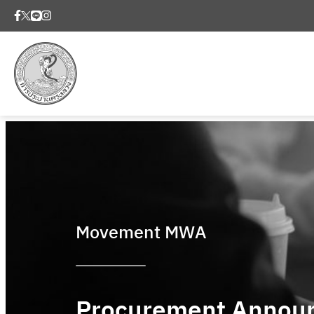
Movement MWA
Procurement Annou