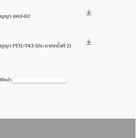
ง สัญญา สศป-02
ัญญา PITL-743 (ประกาศครั้งที่ 2)
ปที่หน้า
S
e
a
r
c
h