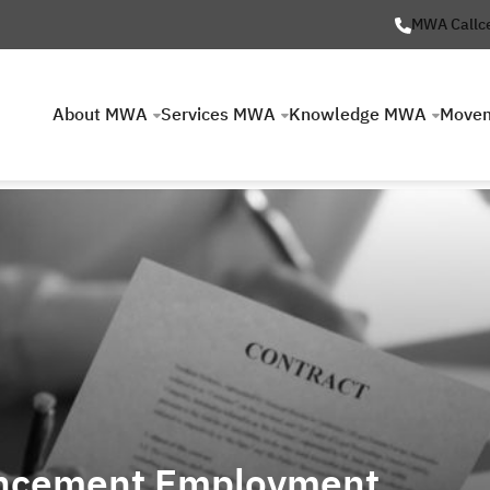
MWA Callc
About MWA
Services MWA
Knowledge MWA
Move
ncement Employment