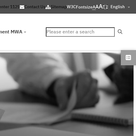
A
A
English
enter 1125
Contact Us
Sitemap
W3C
Fontsize
A
ค้นหา
ment MWA