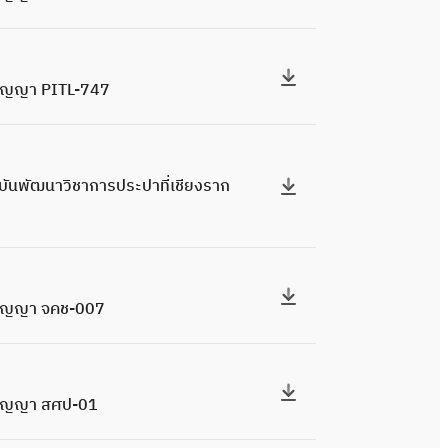
 สัญญา PITL-747
าบันพัฒนาวิชาการประปาที่เชียงราก
ง สัญญา จคช-007
 สัญญา สศป-01