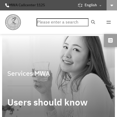
English
MWA Callcenter 1125
ค้นหา
Services MWA
Users should know