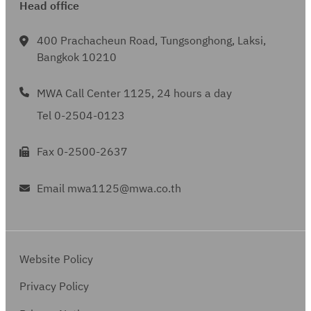
Head office
400 Prachacheun Road, Tungsonghong, Laksi,
Bangkok 10210
MWA Call Center 1125, 24 hours a day
Tel 0-2504-0123
Fax 0-2500-2637
Email mwa1125@mwa.co.th
Website Policy
Privacy Policy