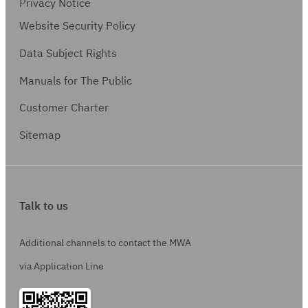
Privacy Notice
Website Security Policy
Data Subject Rights
Manuals for The Public
Customer Charter
Sitemap
Talk to us
Additional channels to contact the MWA
via Application Line