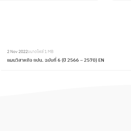
:
2 Nov 2022
ขนาดไฟล์
1 MB
แ
แผนวิสาหกิจ กปน. ฉบับที่ 6 (ปี 2566 – 2570) EN
ผ
น
วิ
ส
า
ห
กิ
จ
ก