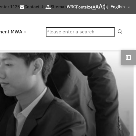
A
A
English
enter 1125
Contact Us
Sitemap
W3C
Fontsize
A
ค้นหา
ment MWA