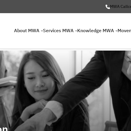
MWA Callc
About MWA
Services MWA
Knowledge MWA
Move
on