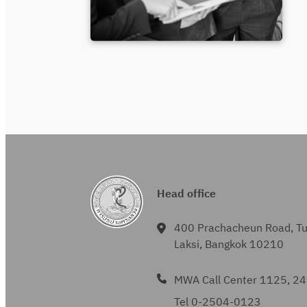
Head office
400 Prachacheun Road, T
Laksi, Bangkok 10210
MWA Call Center 1125, 24
Tel 0-2504-0123