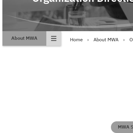
About MWA
Home
About MWA
O
MWA St