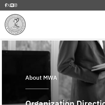
About MWA
Organization Directi