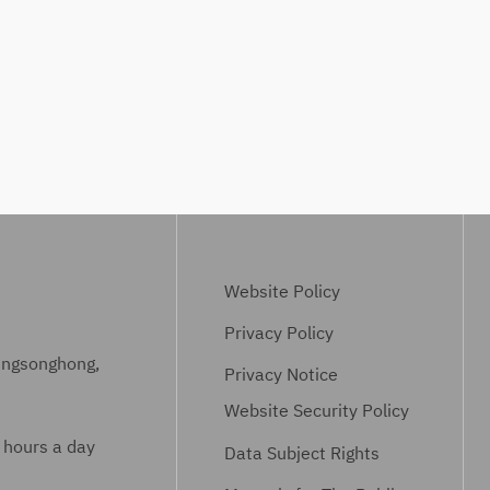
ป
น
.
ฉ
บั
บ
ที่
6
(
ปี
Website Policy
2
5
Privacy Policy
6
ungsonghong,
Privacy Notice
6
Website Security Policy
–
 hours a day
2
Data Subject Rights
5