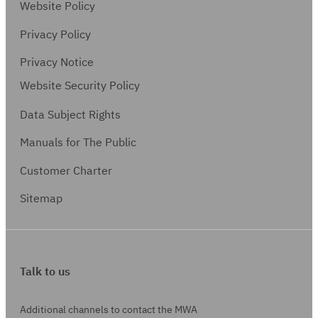
เ
Website Policy
น
ดื
)
Privacy Policy
อ
น
Privacy Notice
)
Website Security Policy
Data Subject Rights
Manuals for The Public
Customer Charter
Sitemap
Talk to us
Additional channels to contact the MWA