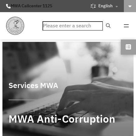
English
MWA Callcenter 1125
ค้นหา
Services MWA
MWA Anti-Corruption