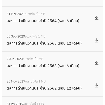
2
6
ป
ดำ
อ
ปี
ง
ก
เ
7
ร
เ
:
บ
2
า
า
ดื
(
ะ
31 Mar 2021
ขนาดไฟล์
1 MB
นิ
ผ
1
5
น
ร
อ
ร
จำ
ผลการดำเนินงานประจำปี 2564 (รอบ 6 เดือน)
น
ล
2
6
ป
ดำ
น
อ
ปี
ง
ก
เ
6
ร
เ
)
:
บ
2
า
า
ดื
(
ะ
30 Sep 2020
ขนาดไฟล์
1 MB
นิ
(
ผ
6
5
น
ร
อ
ร
จำ
ผลการดำเนินงานประจำปี 2563 (รอบ 12 เดือน)
น
o
ล
เ
6
ป
ดำ
น
อ
ปี
ง
2
ก
ดื
6
ร
เ
)
:
บ
2
า
4
า
อ
(
ะ
2 Jun 2020
ขนาดไฟล์
1 MB
นิ
ผ
1
5
น
)
ร
น
ร
จำ
ผลการดำเนินงานประจำปี 2563 (รอบ 6 เดือน)
น
ล
2
6
ป
ดำ
)
อ
ปี
ง
ก
เ
5
ร
เ
:
บ
2
า
า
ดื
(
ะ
20 Nov 2019
ขนาดไฟล์
1 MB
นิ
ผ
6
5
น
ร
อ
ร
จำ
ผลการดำเนินงานประจำปี 2562 (รอบ 12 เดือน)
น
ล
เ
6
ป
ดำ
น
อ
ปี
ง
ก
ดื
5
ร
เ
)
:
บ
2
า
า
อ
(
ะ
8 May 2019
ขนาดไฟล์
1 MB