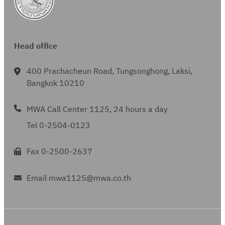
ร
บ
2
า
ดื
(
ะ
6
5
น
อ
ร
จำ
เ
6
ป
น
อ
ปี
ดื
Head office
2
ร
)
บ
2
อ
(
ะ
1
5
400 Prachacheun Road, Tungsonghong, Laksi,
น
ร
จำ
2
6
Bangkok 10210
)
อ
ปี
เ
1
บ
2
ดื
(
MWA Call Center 1125, 24 hours a day
6
5
อ
ร
Tel 0-2504-0123
เ
6
น
อ
ดื
1
)
บ
Fax 0-2500-2637
อ
(
1
น
ร
2
Email mwa1125@mwa.co.th
)
อ
เ
บ
ดื
6
อ