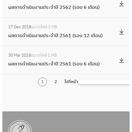
นิ
ผ
1
5
น
ร
น
ร
จำ
ผลการดำเนินงานประจำปี 2562 (รอบ 6 เดือน)
น
ล
2
6
ป
ดำ
)
อ
ปี
ง
ก
เ
4
ร
เ
:
บ
2
า
า
ดื
(
ะ
17 Dec 2018
ขนาดไฟล์
1 MB
นิ
ผ
6
5
น
ร
อ
ร
จำ
ผลการดำเนินงานประจำปี 2561 (รอบ 12 เดือน)
น
ล
เ
6
ป
ดำ
น
อ
ปี
ง
ก
ดื
4
ร
เ
)
:
บ
2
า
า
อ
(
ะ
30 Mar 2018
ขนาดไฟล์
1 MB
นิ
ผ
1
5
น
ร
น
ร
จำ
ผลการดำเนินงานประจำปี 2561 (รอบ 6 เดือน)
น
ล
2
6
ป
ดำ
)
อ
ปี
ง
ก
เ
3
ร
เ
บ
2
า
า
1
2
ดื
ไปที่หน้า
S
(
ะ
นิ
6
5
น
ร
อ
e
ร
จำ
น
เ
6
ป
ดำ
น
a
อ
ปี
ง
ดื
3
ร
เ
)
r
บ
2
า
อ
(
ะ
นิ
c
1
5
น
น
ร
จำ
น
h
2
6
ป
)
อ
ปี
ง
เ
2