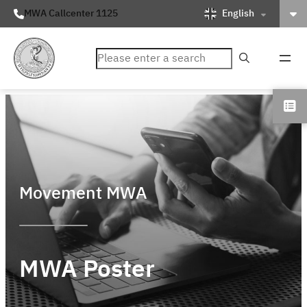
English
MWA Callcenter 1125
ค้นหา
Movement MWA
MWA Poster