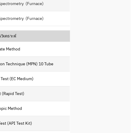
Spectrometry (Furnace)
Spectrometry (Furnace)
รวิเคราะห์
ate Method
ion Technique (MPN) 10 Tube
m Test (EC Medium)
t (Rapid Test)
opic Method
est (API Test Kit)