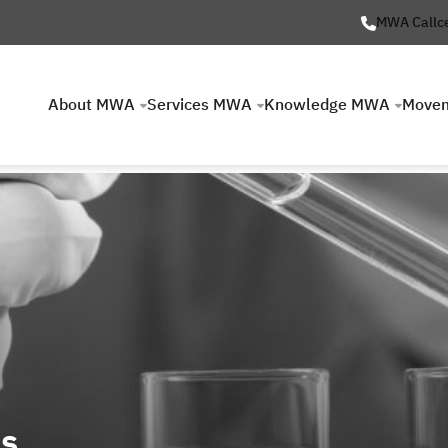
MWA Callc
About MWA
Services MWA
Knowledge MWA
Move
is