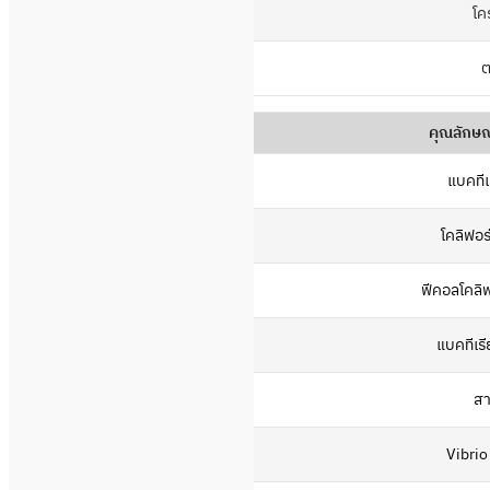
โคร
ต
คุณลักษณ
แบคทีเ
โคลิฟอร
ฟีคอลโคลิฟ
แบคทีเรี
สา
Vibrio