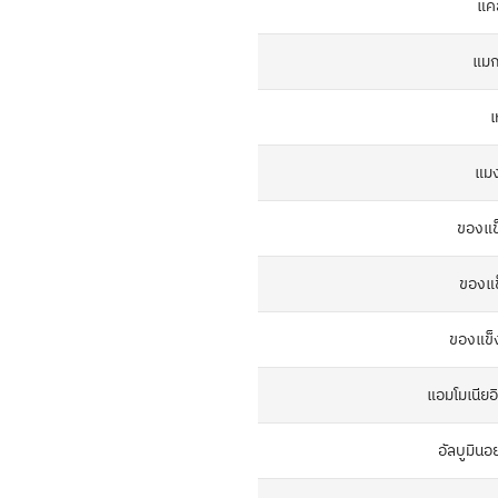
แคล
แมกน
เ
แม
ของแข
ของแ
ของแข
แอมโมเนียอ
อัลบูมินอ