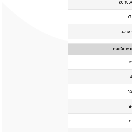
ออกซิเ
บี
ออกซิ
คุณลักษณ
ส
ป
ทอ
สั
แคด