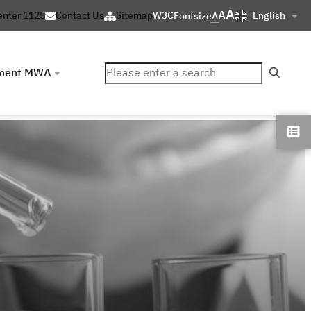
A
A
English
enter 1125
Contact Us
Sitemap
W3C
Fontsize
A
ค้นหา
ment MWA