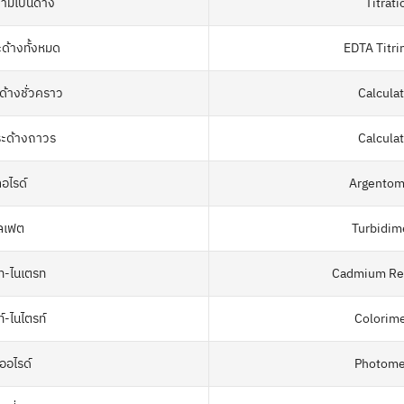
ามเป็นด่าง
Titrat
ด้างทั้งหมด
EDTA Titri
้างชั่วคราว
Calcula
ะด้างถาวร
Calcula
อไรด์
Argentom
ัลเฟต
Turbidim
ท-ไนเตรท
Cadmium Re
์-ไนไตรท์
Colorime
ออไรด์
Photome