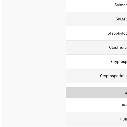
Salmon
Shigel
Stapphylo
Clostridi
Cryptosp
Cryptosporidiu
พ
แค
แมก