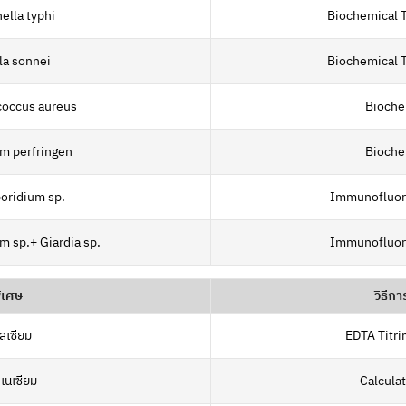
ella typhi
Biochemical T
la sonnei
Biochemical T
coccus aureus
Bioche
um perfringen
Bioche
oridium sp.
Immunofluor
m sp.+ Giardia sp.
Immunofluor
ิเศษ
วิธีกา
ลเซียม
EDTA Titri
เนเซียม
Calcula