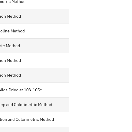
metric Method
tion Method
oline Method
ate Method
tion Method
tion Method
lids Dried at 103-105c
 Step and Colorimetric Method
lation and Colorimetric Method