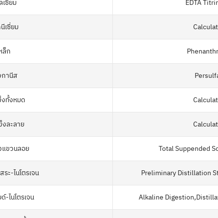
เซี่ยม
EDTA Titri
ีเซี่ยม
Calcula
หล็ก
Phenanthr
งกานีส
Persulf
็งทั้งหมด
Calcula
ข็งละลาย
Calcula
็งแขวนลอย
Total Suppended So
ิสระ-ไนโตรเจน
Preliminary Distillation
ยด์-ไนโตรเจน
Alkaline Digestion,Distil