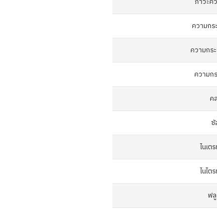
ภาวะคว
ความกระ
ความกระด
ความกร
คล
ซ
ไนเตร
ไนไตรท
ฟลู