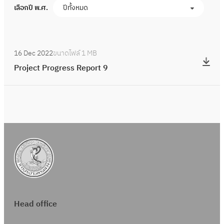
เลือกปี พ.ศ.
ปีทั้งหมด
:
16 Dec 2022
ขนาดไฟล์
1 MB
P
Project Progress Report 9
r
o
j
e
c
t
P
r
o
g
Head office
r
e