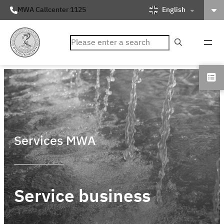
English
MWA Callcenter 1125
ค้นหา
Services MWA
Service business