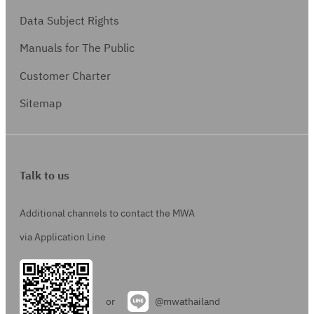
Data Subject Rights
Manuals for The Public
Customer Charter
Sitemap
Talk to us
Additional channels to contact the MWA
via Application Line
or
@mwathailand