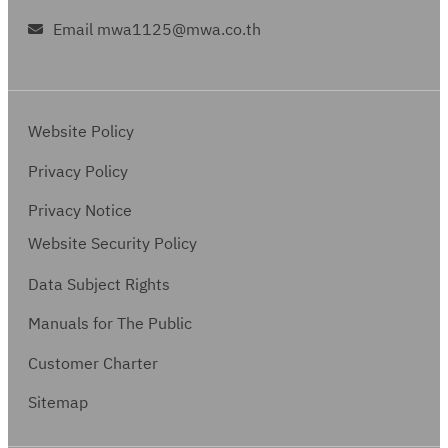
Email mwa1125@mwa.co.th
Website Policy
Privacy Policy
Privacy Notice
Website Security Policy
Data Subject Rights
Manuals for The Public
Customer Charter
Sitemap