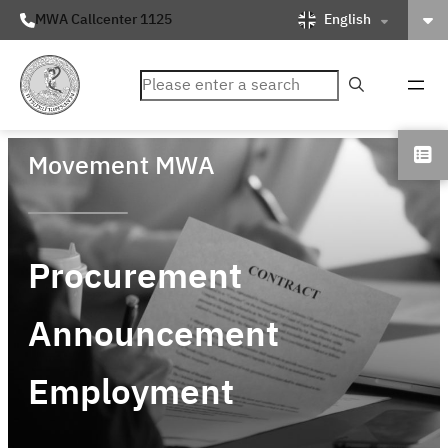
English
MWA Callcenter 1125
ค้นหา
Movement MWA
Procurement
Announcement
Employment