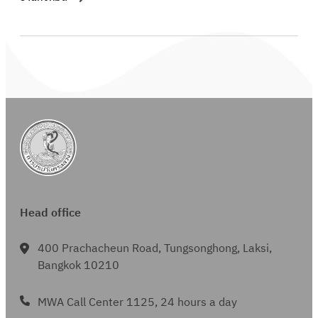
Head office
400 Prachacheun Road, Tungsonghong, Laksi,
Bangkok 10210
MWA Call Center 1125, 24 hours a day