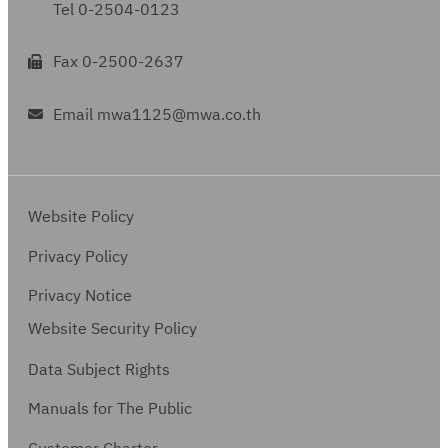
Tel 0-2504-0123
Fax 0-2500-2637
Email mwa1125@mwa.co.th
Website Policy
Privacy Policy
Privacy Notice
Website Security Policy
Data Subject Rights
Manuals for The Public