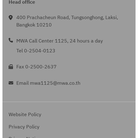
Head office
400 Prachacheun Road, Tungsonghong, Laksi,
Bangkok 10210
MWA Call Center 1125, 24 hours a day
Tel 0-2504-0123
Fax 0-2500-2637
Email mwa1125@mwa.co.th
Website Policy
Privacy Policy