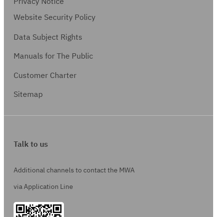
Privacy Notice
Website Security Policy
Data Subject Rights
Manuals for The Public
Customer Charter
Sitemap
Talk to us
Additional channels to contact the MWA
via Application Line