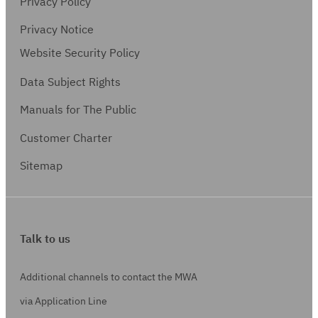
Privacy Policy
Privacy Notice
Website Security Policy
Data Subject Rights
Manuals for The Public
Customer Charter
Sitemap
Talk to us
Additional channels to contact the MWA
via Application Line