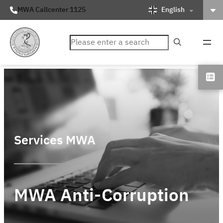
English
MWA Callcenter 1125
ค้นหา
Services MWA
MWA Anti-Corruption