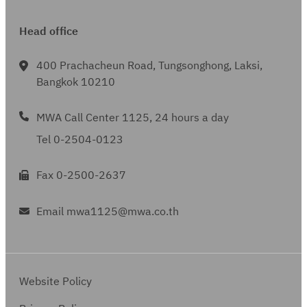
Head office
400 Prachacheun Road, Tungsonghong, Laksi,
Bangkok 10210
MWA Call Center 1125, 24 hours a day
Tel 0-2504-0123
Fax 0-2500-2637
Email mwa1125@mwa.co.th
Website Policy