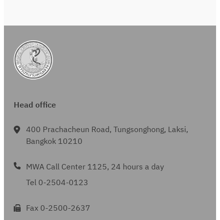
Head office
400 Prachacheun Road, Tungsonghong, Laksi,
Bangkok 10210
MWA Call Center 1125, 24 hours a day
Tel 0-2504-0123
Fax 0-2500-2637