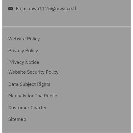
Email mwa1125@mwa.co.th
Website Policy
Privacy Policy
Privacy Notice
Website Security Policy
Data Subject Rights
Manuals for The Public
Customer Charter
Sitemap