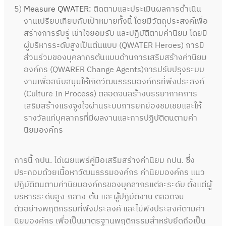
5)
Measure QWATER:
ติดตามและประเมินผลการดำเนิน
งานเปรียบเทียบกับเป้าหมายทั้งนี้ โดยมีวัตถุประสงค์เพื่อ
สร้างการรับรู้ เข้าใจยอมรับ และปฏิบัติตามค่านิยม โดยมี
ผู้บริหารระดับสูงเป็นต้นแบบ (QWATER Heroes) การมี
ส่วนร่วมของบุคลากรต้นแบบด้านการเสริมสร้างค่านิยม
องค์กร (QWARER Change Agents)การปรับปรุงระบบ
งานเพื่อสนับสนุนให้เกิดวัฒนธรรมองค์กรที่พึงประสงค์
(Culture In Process) ตลอดจนสร้างบรรยากาศการ
เสริมสร้างแรงจูงใจผ่านระบบการยกย่องชมเชยและให้
รางวัลแก่บุคลากรที่มีผลงานและการปฏิบัติตนตามค่า
นิยมองค์กร
การนี้ กปน. ได้เผยแพร่คู่มือเสริมสร้างค่านิยม กปน. ซึ่ง
ประกอบด้วยเนื้อหาวัฒนธรรมองค์กร ค่านิยมองค์กร แนว
ปฏิบัติตนตามค่านิยมองค์กรของบุคลากรแต่ละระดับ ตั้งแต่ผู้
บริหารระดับสูง-กลาง-ต้น และผู้ปฏิบัติงาน ตลอดจน
ตัวอย่างพฤติกรรมที่พึงประสงค์ และไม่พึงประสงค์ตามค่า
นิยมองค์กร เพื่อเป็นมาตรฐานพฤติกรรมสำหรับยึดถือเป็น