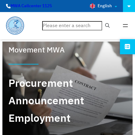
English
MWA Callcenter 1125
ค้นหา
Movement MWA
Procurement
Announcement
Employment