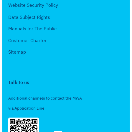
า
Website Security Policy
6
พั
6
Data Subject Rights
น
ธ์
Manuals for The Public
2
Customer Charter
5
6
Sitemap
6
Talk to us
Additional channels to contact the MWA
via Application Line