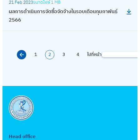
า
ค
บ
จั
21 Feb 2023
ขนาดไฟล์
1 MB
นิ
2
ผ
กั
ใ
จั
ร
ม
เ
ด
ผลการดำเนินการจัดซื้อจัดจ้างในรอบเดือนกุมภาพันธ์
น
5
ล
น
น
ด
ดำ
2
ดื
จ้
2566
ก
6
ก
ย
ร
ซื้
เ
5
อ
า
า
6
า
า
อ
อ
นิ
6
น
ง
ร
ร
ย
บ
จั
น
6
สิ
ใ
จั
ดำ
น
เ
ด
ก
ง
น
ด
1
2
3
4
ไปที่หน้า
เ
S
2
ดื
จ้
า
ห
ร
ซื้
นิ
e
5
อ
า
ร
า
อ
อ
น
a
6
น
ง
จั
ค
บ
จั
ก
r
6
ก
ใ
ด
ม
เ
ด
า
c
ร
น
ซื้
2
ดื
จ้
ร
h
ก
ร
อ
5
อ
า
จั
ฎ
อ
จั
6
น
ง
ด
า
บ
ด
6
มิ
ใ
ซื้
ค
เ
จ้
ถุ
น
อ
ม
ดื
า
Head office
น
ร
จั