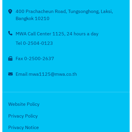
2
อ
ง
า
อ
ด
5
น
ใ
400 Prachacheun Road, Tungsonghong, Laksi,
ย
บ
จ้
6
พ
Bangkok 10210
น
น
เ
า
6
ฤ
ร
2
ดื
ง
MWA Call Center 1125, 24 hours a day
ษ
อ
5
อ
ใ
ภ
บ
Tel 0-2504-0123
6
น
น
า
เ
6
เ
ร
ค
Fax 0-2500-2637
ดื
ม
อ
ม
อ
ษ
บ
2
Email mwa1125@mwa.co.th
น
า
เ
5
มี
ย
ดื
6
น
น
อ
6
า
2
น
Website Policy
ค
5
กุ
ม
Privacy Policy
6
ม
2
6
ภ
Privacy Notice
5