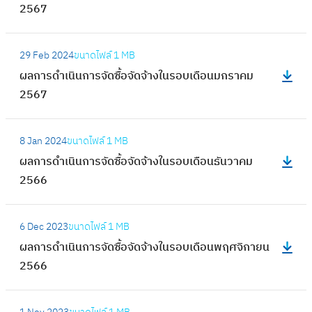
ดำ
2567
ก
ก
เ
า
า
นิ
:
ร
ร
29 Feb 2024
ขนาดไฟล์
1 MB
น
ผ
จั
ดำ
ผลการดำเนินการจัดซื้อจัดจ้างในรอบเดือนมกราคม
ก
ล
ด
เ
2567
า
ก
ซื้
นิ
ร
า
อ
น
:
จั
ร
จั
8 Jan 2024
ขนาดไฟล์
1 MB
ก
ผ
ด
ดำ
ด
ผลการดำเนินการจัดซื้อจัดจ้างในรอบเดือนธันวาคม
า
ล
ซื้
เ
จ้
2566
ร
ก
อ
นิ
า
จั
า
จั
น
:
ง
ด
ร
ด
6 Dec 2023
ขนาดไฟล์
1 MB
ก
ผ
ใ
ซื้
ดำ
จ้
ผลการดำเนินการจัดซื้อจัดจ้างในรอบเดือนพฤศจิกายน
า
ล
น
อ
เ
า
2566
ร
ก
ร
จั
นิ
ง
จั
า
อ
ด
น
:
ใ
ด
ร
บ