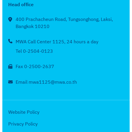
6
น
ง
Head office
ย
บ
จั
7
สิ
ใ
น
เ
ด
ง
น
400 Prachacheun Road, Tungsonghong, Laksi,
2
ดื
จ้
ห
Bangkok 10210
ร
5
อ
า
า
อ
6
น
ง
MWA Call Center 1125, 24 hours a day
ค
บ
7
ก
ใ
ม
เ
Tel 0-2504-0123
ร
น
2
ดื
ก
ร
5
Fax 0-2500-2637
อ
ฎ
อ
6
น
า
บ
7
Email mwa1125@mwa.co.th
มิ
ค
เ
ถุ
ม
ดื
น
2
อ
า
5
น
Website Policy
ย
6
พ
น
Privacy Policy
7
ฤ
2