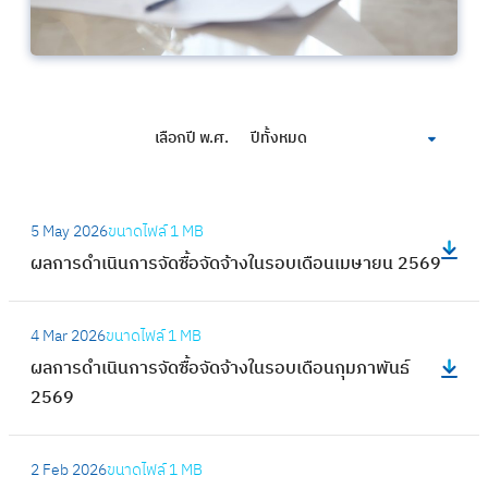
เลือกปี พ.ศ.
ปีทั้งหมด
:
5 May 2026
ขนาดไฟล์
1 MB
ผ
ผลการดำเนินการจัดซื้อจัดจ้างในรอบเดือนเมษายน 2569
ล
ก
:
า
4 Mar 2026
ขนาดไฟล์
1 MB
ผ
ร
ผลการดำเนินการจัดซื้อจัดจ้างในรอบเดือนกุมภาพันธ์
ล
ดำ
2569
ก
เ
า
นิ
:
ร
2 Feb 2026
ขนาดไฟล์
1 MB
น
ผ