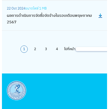
า
ษ
บ
ด
น
2
:
น
ใ
ด
ร
า
เ
จ้
22 Oct 2024
ขนาดไฟล์
1 MB
ก
5
ผ
มี
น
ซื้
ดำ
ย
ดื
า
ผลการดำเนินการจัดซื้อจัดจ้างในรอบเดือนพฤษภาคม
า
6
ล
น
ร
อ
เ
น
อ
ง
2567
ร
8
ก
า
อ
จั
นิ
2
น
ใ
จั
า
ค
บ
ด
น
5
พ
น
ด
ร
ม
เ
จ้
ก
6
ฤ
ร
ซื้
ดำ
2
ดื
า
า
8
ศ
อ
อ
1
2
3
4
ไปที่หน้า
เ
S
5
อ
ง
ร
จิ
บ
จั
นิ
e
6
น
ใ
จั
ก
เ
ด
น
a
8
ตุ
น
ด
า
ดื
จ้
ก
r
ล
ร
ซื้
ย
อ
า
า
c
า
อ
อ
น
น
ง
ร
h
ค
บ
จั
2
กั
ใ
จั
ม
เ
ด
5
น
น
ด
2
ดื
จ้
6
ย
ร
ซื้
5
อ
า
7
า
อ
อ