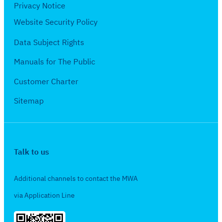
ษ
Privacy Notice
5
ภ
Website Security Policy
6
า
7
Data Subject Rights
ค
ม
Manuals for The Public
2
Customer Charter
5
6
Sitemap
7
Talk to us
Additional channels to contact the MWA
via Application Line