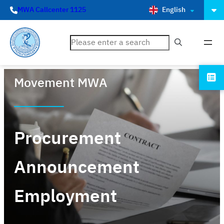
English
MWA Callcenter 1125
ค้นหา
Movement MWA
Procurement
Announcement
Employment