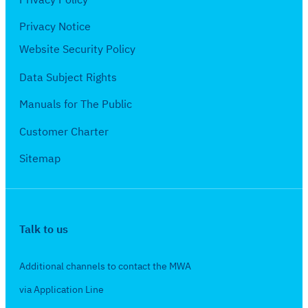
Privacy Policy
ฤ
2
ศ
Privacy Notice
5
จิ
Website Security Policy
6
ก
4
Data Subject Rights
า
ย
Manuals for The Public
น
Customer Charter
2
5
Sitemap
6
4
Talk to us
Additional channels to contact the MWA
via Application Line