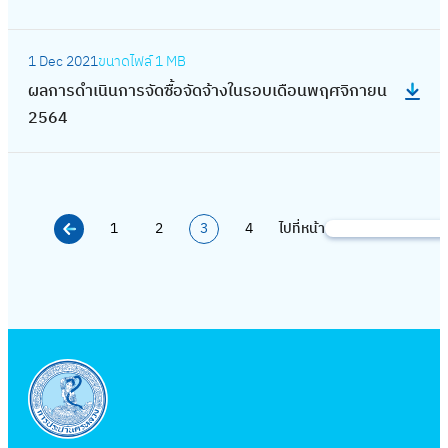
ก
ก
ร
อ
นิ
5
อ
า
จั
า
ฎ
อ
จั
น
6
:
น
ง
ด
ร
า
บ
ด
1 Dec 2021
ขนาดไฟล์
1 MB
ก
5
ผ
มิ
ใ
ซื้
ดำ
ค
เ
จ้
ผลการดำเนินการจัดซื้อจัดจ้างในรอบเดือนพฤศจิกายน
า
ล
ถุ
น
อ
เ
ม
ดื
า
2564
ร
ก
น
ร
จั
นิ
2
อ
ง
จั
า
า
อ
ด
น
5
น
ใ
ด
ร
ย
บ
จ้
ก
6
พ
น
ซื้
ดำ
น
เ
า
า
5
ฤ
ร
อ
1
2
3
4
ไปที่หน้า
เ
S
2
ดื
ง
ร
ษ
อ
จั
นิ
e
5
อ
ใ
จั
ภ
บ
ด
น
a
6
น
น
ด
า
เ
จ้
ก
r
5
เ
ร
ซื้
ค
ดื
า
า
c
ม
อ
อ
ม
อ
ง
ร
h
ษ
บ
จั
2
น
ใ
จั
า
เ
ด
5
มี
น
ด
ย
ดื
จ้
6
น
ร
ซื้