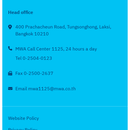
น
อ
า
5
า
อ
อ
2
น
ง
Head office
ค
บ
จั
5
กุ
ใ
ม
เ
ด
6
ม
น
400 Prachacheun Road, Tungsonghong, Laksi,
2
ดื
จ้
5
ภ
Bangkok 10210
ร
5
อ
า
า
อ
6
น
ง
MWA Call Center 1125, 24 hours a day
พั
บ
5
ม
ใ
น
เ
Tel 0-2504-0123
ก
น
ธ์
ดื
ร
ร
2
Fax 0-2500-2637
อ
า
อ
5
น
ค
บ
6
Email mwa1125@mwa.co.th
ธั
ม
เ
5
น
2
ดื
ว
5
อ
า
6
น
Website Policy
ค
5
พ
ม