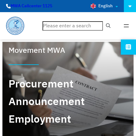
English
MWA Callcenter 1125
ค้นหา
Movement MWA
Procurement
Announcement
Employment