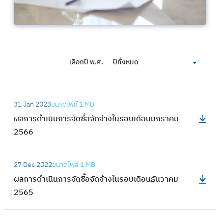
เลือกปี พ.ศ.
ปีทั้งหมด
:
31 Jan 2023
ขนาดไฟล์
1 MB
ผ
ผลการดำเนินการจัดซื้อจัดจ้างในรอบเดือนมกราคม
ล
2566
ก
า
:
ร
27 Dec 2022
ขนาดไฟล์
1 MB
ผ
ดำ
ผลการดำเนินการจัดซื้อจัดจ้างในรอบเดือนธันวาคม
ล
เ
2565
ก
นิ
า
น
: