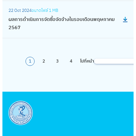
า
ษ
บ
ด
น
2
:
น
ใ
ด
ร
า
เ
จ้
22 Oct 2024
ขนาดไฟล์
1 MB
ก
5
ผ
มี
น
ซื้
ดำ
ย
ดื
า
ผลการดำเนินการจัดซื้อจัดจ้างในรอบเดือนพฤษภาคม
า
6
ล
น
ร
อ
เ
น
อ
ง
2567
ร
8
ก
า
อ
จั
นิ
2
น
ใ
จั
า
ค
บ
ด
น
5
พ
น
ด
ร
ม
เ
จ้
ก
6
ฤ
ร
ซื้
ดำ
2
ดื
า
า
8
ศ
อ
อ
1
2
3
4
ไปที่หน้า
เ
S
5
อ
ง
ร
จิ
บ
จั
นิ
e
6
น
ใ
จั
ก
เ
ด
น
a
8
ตุ
น
ด
า
ดื
จ้
ก
r
ล
ร
ซื้
ย
อ
า
า
c
า
อ
อ
น
น
ง
ร
h
ค
บ
จั
2
กั
ใ
จั
ม
เ
ด
5
น
น
ด
2
ดื
จ้
6
ย
ร
ซื้
5
อ
า
7
า
อ
อ