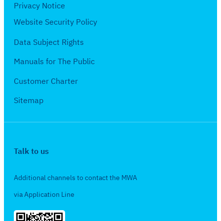
ษ
Privacy Notice
5
ภ
Website Security Policy
6
า
7
Data Subject Rights
ค
ม
Manuals for The Public
2
Customer Charter
5
6
Sitemap
7
Talk to us
Additional channels to contact the MWA
via Application Line