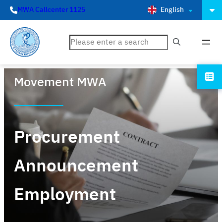
English
MWA Callcenter 1125
ค้นหา
Movement MWA
Procurement
Announcement
Employment