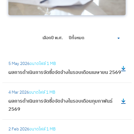
เลือกปี พ.ศ.
ปีทั้งหมด
:
5 May 2026
ขนาดไฟล์
1 MB
ผ
ผลการดำเนินการจัดซื้อจัดจ้างในรอบเดือนเมษายน 2569
ล
ก
:
า
4 Mar 2026
ขนาดไฟล์
1 MB
ผ
ร
ผลการดำเนินการจัดซื้อจัดจ้างในรอบเดือนกุมภาพันธ์
ล
ดำ
2569
ก
เ
า
นิ
:
ร
2 Feb 2026
ขนาดไฟล์
1 MB
น
ผ