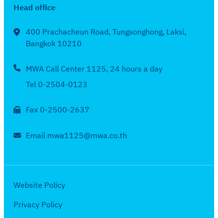
6
น
ง
Head office
ย
บ
จั
7
สิ
ใ
น
เ
ด
ง
น
400 Prachacheun Road, Tungsonghong, Laksi,
2
ดื
จ้
ห
Bangkok 10210
ร
5
อ
า
า
อ
6
น
ง
MWA Call Center 1125, 24 hours a day
ค
บ
7
ก
ใ
ม
เ
Tel 0-2504-0123
ร
น
2
ดื
ก
ร
5
Fax 0-2500-2637
อ
ฎ
อ
6
น
า
บ
7
Email mwa1125@mwa.co.th
มิ
ค
เ
ถุ
ม
ดื
น
2
อ
า
5
น
Website Policy
ย
6
พ
น
Privacy Policy
7
ฤ
2