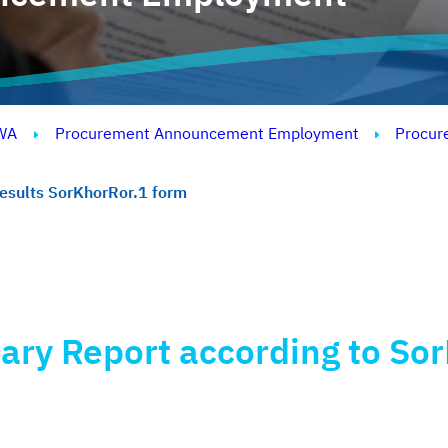
WA
Procurement Announcement Employment
Procur
esults SorKhorRor.1 form
ry Report according to Sor