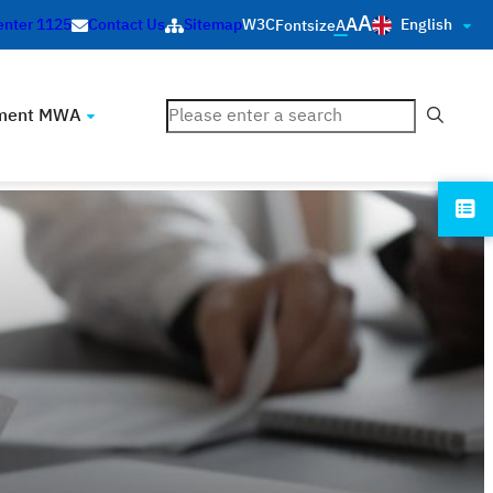
A
A
English
enter 1125
Contact Us
Sitemap
W3C
Fontsize
A
ค้นหา
ment MWA