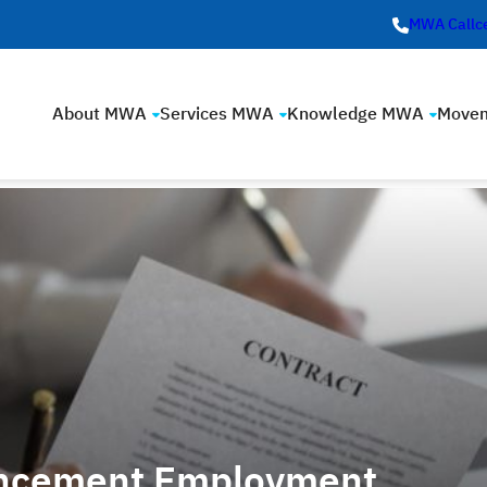
MWA Callc
About MWA
Services MWA
Knowledge MWA
Move
ncement Employment