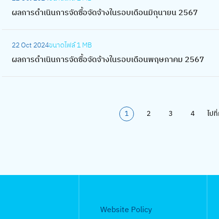
9
นิ
ย
ผ
บ
จ้
ร
ย
ร
น
น
อ
ผลการดำเนินการจัดซื้อจัดจ้างในรอบเดือนมิถุนายน 2567
น
า
ล
เ
า
จั
น
ดำ
ก
ร
จั
ก
ย
ก
ดื
ง
ด
2
เ
ร
:
อ
ด
า
น
า
อ
ใ
ซื้
22 Oct 2024
ขนาดไฟล์
1 MB
5
นิ
ก
ผ
บ
จ้
ร
2
ร
น
น
อ
ผลการดำเนินการจัดซื้อจัดจ้างในรอบเดือนพฤษภาคม 2567
6
น
ฎ
ล
เ
า
จั
5
ดำ
เ
ร
จั
8
ก
า
ก
ดื
ง
ด
6
เ
ม
อ
ด
า
ค
า
อ
ใ
ซื้
8
นิ
ษ
บ
จ้
ร
ม
ร
น
น
อ
น
า
เ
า
จั
1
2
3
4
ไปที
2
ดำ
มี
ร
จั
ก
ย
ดื
ง
ด
5
เ
น
อ
ด
า
น
อ
ใ
ซื้
6
นิ
า
บ
จ้
ร
2
น
น
อ
8
น
ค
เ
า
จั
5
พ
ร
จั
ก
ม
ดื
ง
ด
6
ฤ
อ
ด
า
2
อ
ใ
ซื้
8
ศ
บ
จ้
ร
5
น
น
อ
จิ
เ
า
จั
6
Website Policy
ตุ
ร
จั
ก
ดื