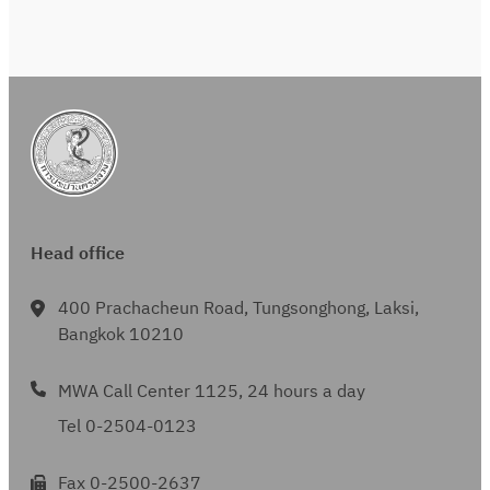
Head office
400 Prachacheun Road, Tungsonghong, Laksi,
Bangkok 10210
MWA Call Center 1125, 24 hours a day
Tel 0-2504-0123
Fax 0-2500-2637