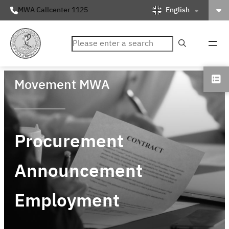
English
MWA Callcenter 1125
ค้นหา
Movement MWA
Procurement
Announcement
Employment