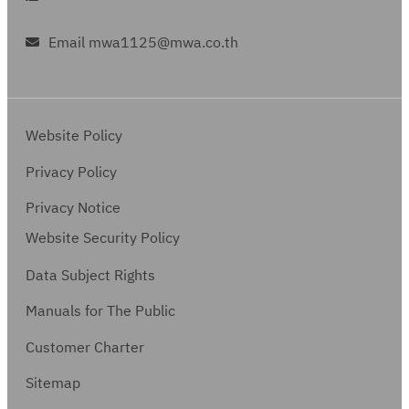
Email mwa1125@mwa.co.th
Website Policy
Privacy Policy
Privacy Notice
Website Security Policy
Data Subject Rights
Manuals for The Public
Customer Charter
Sitemap