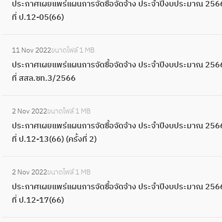
ม
ร
ซื้
ประกาศเผยแพร่แผนการจัดซื้อจัดจ้าง ประจำปีงบประมาณ 2566
ป
ะ
ร
บ
จ้
า
สำ
ร
า
ะ
อ
ที่ ป.12-05(66)
ร
จำ
ะ
ป
า
ร
นั
ะ
ณ
จำ
จั
ะ
ปี
ก
ร
ง
จั
ก
ก
2
:
ปี
ด
ก
ง
า
ะ
ป
ด
11 Nov 2022
ขนาดไฟล์
1 MB
ง
า
5
ป
ง
จ้
ว
บ
ศ
ม
ร
ซื้
ประกาศเผยแพร่แผนการจัดซื้อจัดจ้าง ประจำปีงบประมาณ 2566
า
ศ
6
ร
บ
า
ด
ป
เ
า
ะ
อ
ที่ สสล.ซท.3/2566
น
เ
6
ะ
ป
ง
ร
ร
ผ
ณ
จำ
จั
ป
ผ
พื้
ก
ร
ป
า
ะ
ย
2
:
ปี
ด
ร
ย
น
า
ะ
ร
ค
2 Nov 2022
ขนาดไฟล์
1 MB
ม
แ
5
ป
ง
จ้
ะ
แ
ที่
ศ
ม
ะ
า
ประกาศเผยแพร่แผนการจัดซื้อจัดจ้าง ประจำปีงบประมาณ 2566
า
พ
6
ร
บ
า
ป
พ
สำ
เ
า
จำ
จ้
ที่ ป.12-13(66) (ครั้งที่ 2)
ณ
ร่
6
ะ
ป
ง
า
ร่
นั
ผ
ณ
ปี
า
2
แ
พื้
ก
ร
ป
ส
แ
ก
ย
พ
:
ง
ง
5
ผ
น
า
ะ
ร
า
ผ
2 Nov 2022
ขนาดไฟล์
1 MB
ง
แ
.
ป
บ
ก่
6
น
ที่
ศ
ม
ะ
ข
น
ประกาศเผยแพร่แผนการจัดซื้อจัดจ้าง ประจำปีงบประมาณ 2566
า
พ
ศ
ร
ป
อ
6
ก
สำ
เ
า
จำ
า
ก
ที่ ป.12-17(66)
น
ร่
.
ะ
ร
ส
พื้
า
นั
ผ
ณ
ปี
ล
า
ป
แ
2
ก
ะ
ร้
น
ร