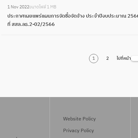
ก
ย
2
:
ง
า
ร
ร
ผ
5
า
ม
า
ที่
จั
1 Nov 2022
ขนาดไฟล์
1 MB
ง
แ
5
ป
บ
ด
จั
ะ
น
6
ศ
า
ง
สำ
ด
ประกาศเผยแพร่แผนการจัดซื้อจัดจ้าง ประจำปีงบประมาณ 2566
า
พ
6
ร
ป
พ
ด
ป
ก
6
เ
ณ
ง
นั
ซื้
ที่ สสล.ลธ.2-02/2566
น
ร่
6
ะ
ร
ร้
ซื้
า
า
:
ผ
2
า
ก
อ
ป
แ
พื้
ก
ะ
า
อ
ส
ร
ง
ย
5
น
ง
จั
ร
ผ
น
า
ม
ว
จั
า
จั
า
แ
6
จ้
า
ด
ะ
น
ที่
ศ
า
เ
ด
ข
ด
น
พ
6
า
น
จ้
ป
ก
1
2
ไปที่หน้า
สำ
เ
S
ณ
ล
จ้
า
ซื้
เ
ร่
พื้
ง
ป
า
า
า
นั
ผ
e
2
ข
า
ล
อ
ช่
แ
น
ก่
ร
ง
ส
ร
ก
ย
a
5
ที่
ง
า
จั
า
ผ
ที่
อ
ะ
ป
า
จั
ง
แ
r
6
ส
ป
ด
ด
ชุ
น
สำ
ส
ป
ร
ข
ด
า
พ
c
6
ส
ร
พ
จ้
ด
ก
นั
ร้
า
ะ
า
ซื้
น
ร่
h
พื้
ล
ะ
ร้
า
เ
า
ก
า
ส
จำ
ล
อ
ป
แ
น
.
จำ
า
ง
ค
ร
ง
ง
า
ปี
า
จั
ร
ผ
ที่
Website Policy
ล
ปี
ว
ป
รื่
จั
า
ว
ข
ง
ด
ด
ะ
น
สำ
ข
ง
เ
ร
อ
ด
น
Privacy Policy
า
า
บ
พ
จ้
ป
ก
นั
.
บ
ล
ะ
ง
ซื้