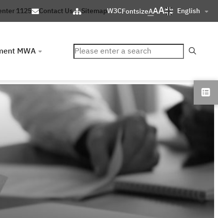
A
A
English
enter 1125
Contact Us
Sitemap
W3C
Fontsize
A
ค้นหา
ment MWA