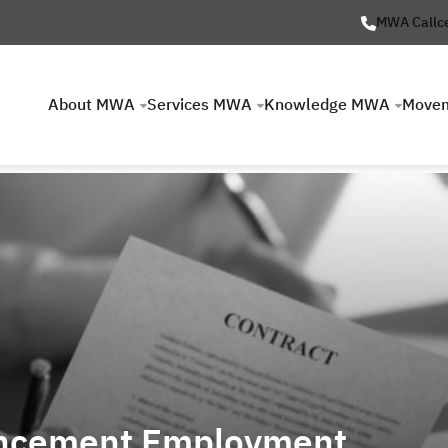
MWA Callc
About MWA
Services MWA
Knowledge MWA
Move
ncement Employment