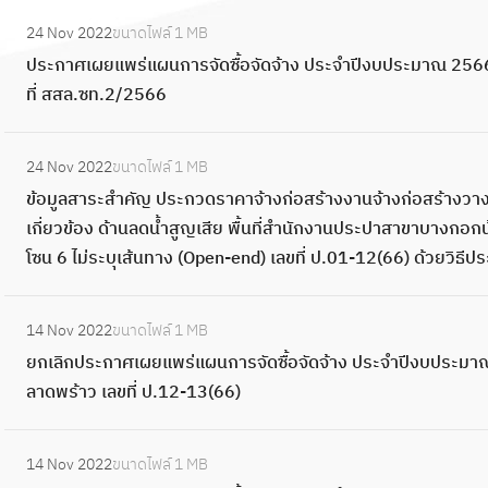
แ
า
ผ
:
จำ
อ
แ
า
ผ
ร
24 Nov 2022
ขนาดไฟล์
1 MB
ย
ป
ปี
จั
ผ
ศ
น
จั
ประกาศเผยแพร่แผนการจัดซื้อจัดจ้าง ประจำปีงบประมาณ 2566
แ
ร
ง
ด
น
เ
ก
ด
ที่ สสล.ซท.2/2566
พ
ะ
บ
จ้
ก
ผ
า
ซื้
ร่
ก
ป
า
า
ย
:
ร
อ
แ
า
ร
ง
ร
24 Nov 2022
ขนาดไฟล์
1 MB
แ
ข้
จั
จั
ผ
ศ
ะ
ป
จั
ข้อมูลสาระสำคัญ ประกวดราคาจ้างก่อสร้างงานจ้างก่อสร้างวางท
พ
อ
ด
ด
น
เ
ม
ร
ด
เกี่ยวข้อง ด้านลดน้ำสูญเสีย พื้นที่สำนักงานประปาสาขาบางกอกน้
ร่
มู
ซื้
จ้
ก
ผ
า
ะ
ซื้
โซน 6 ไม่ระบุเส้นทาง (Open-end) เลขที่ ป.01-12(66) ด้วยวิธี
แ
ล
อ
า
า
ย
ณ
จำ
อ
ผ
ส
จั
ง
ร
แ
2
:
ปี
จั
น
า
ด
ป
จั
14 Nov 2022
ขนาดไฟล์
1 MB
พ
5
ย
ง
ด
ก
ร
จ้
ร
ด
ยกเลิกประกาศเผยแพร่แผนการจัดซื้อจัดจ้าง ประจำปีงบประมาณ
ร่
6
ก
บ
จ้
า
ะ
า
ะ
ซื้
ลาดพร้าว เลขที่ ป.12-13(66)
แ
6
เ
ป
า
ร
สำ
ง
จำ
อ
ผ
พื้
ลิ
ร
ง
จั
คั
ป
:
ปี
จั
น
น
ก
ะ
ป
ด
14 Nov 2022
ขนาดไฟล์
1 MB
ญ
ร
ป
ง
ด
ก
ที่
ป