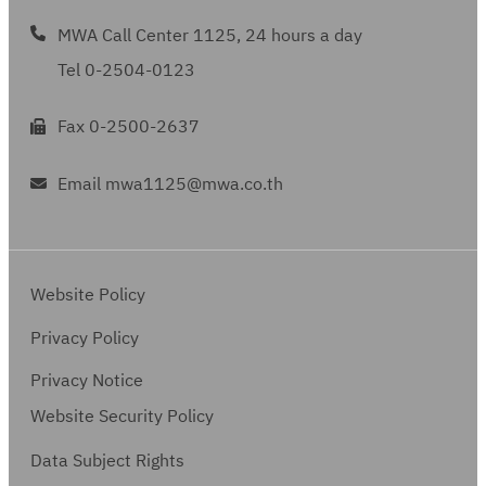
MWA Call Center 1125, 24 hours a day
Tel 0-2504-0123
Fax 0-2500-2637
Email mwa1125@mwa.co.th
Website Policy
Privacy Policy
Privacy Notice
Website Security Policy
Data Subject Rights