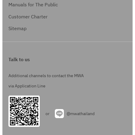
Manuals for The Public
Customer Charter
Sitemap
Talk to us
Additional channels to contact the MWA
via Application Line
or
@mwathailand