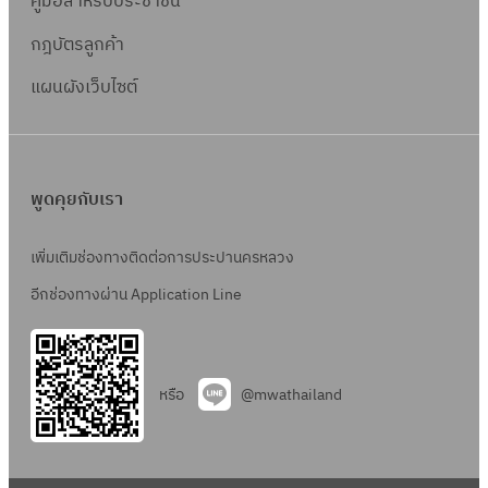
คู่มือสำหรับประชาชน
กฎบัตรลูกค้า
แผนผังเว็บไซต์
พูดคุยกับเรา
เพิ่มเติมช่องทางติดต่อการประปานครหลวง
อีกช่องทางผ่าน Application Line
หรือ
@mwathailand