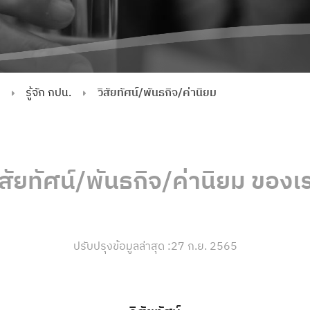
รู้จัก กปน.
วิสัยทัศน์/พันธกิจ/ค่านิยม
ิสัยทัศน์/พันธกิจ/ค่านิยม ของเ
ปรับปรุงข้อมูลล่าสุด :
27 ก.ย. 2565