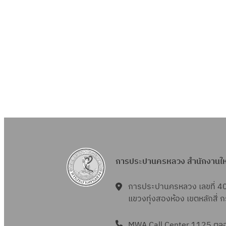
การประปานครหลวง สำนักงานใ
การประปานครหลวง เลขที่ 4
แขวงทุ่งสองห้อง เขตหลักสี่
MWA Call Center 1125 ตลอด