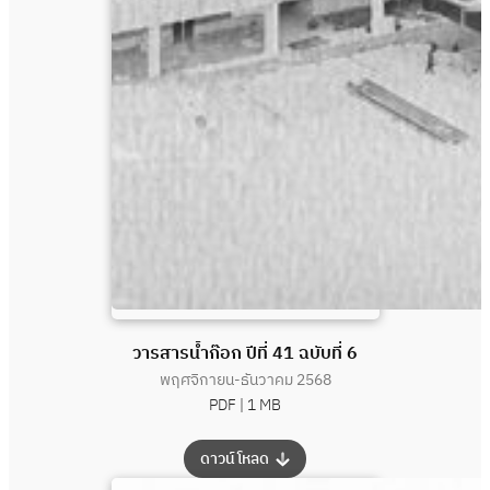
วารสารน้ำก๊อก ปีที่ 41 ฉบับที่ 6
พฤศจิกายน-ธันวาคม 2568
PDF |
1 MB
:
ดาวน์โหลด
วารสาร