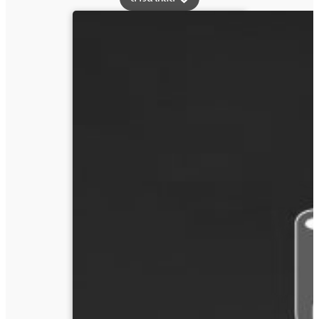
วารสาร
น้ำ
ก๊อก
ปี
ที่
41
ฉบับ
ที่
5