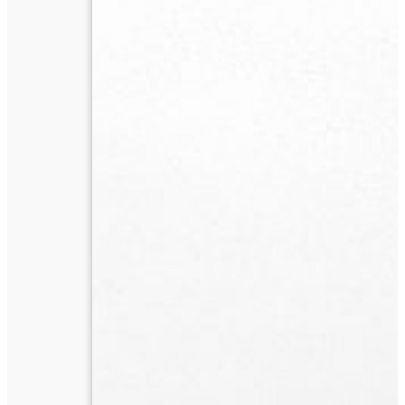
น้ำ
ก๊อก
ปี
ที่
41
ฉบับ
ที่
6