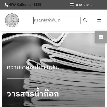
ภาษาไทย
MWA Callcenter 1125
ค้นหา
ความเคลื่อนไหว กปน.
วารสารน้ำก๊อก