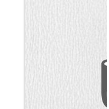
ก๊อก
เล่ม
ปี
ที่
42
ฉบับ
ที่
1