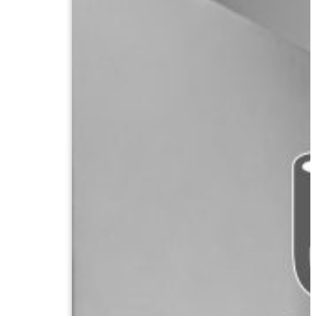
เล่ม
ปี
ที่
42
ฉบับ
ที่
2