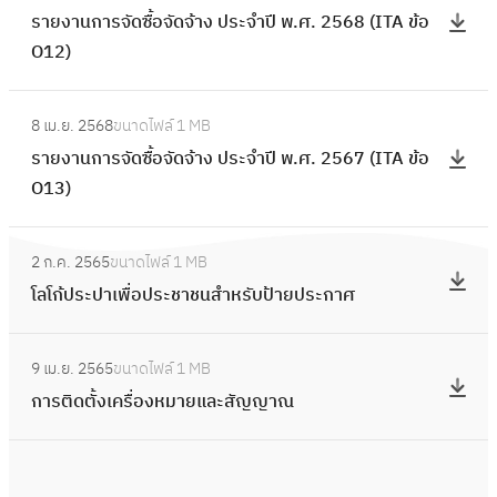
รายงานการจัดซื้อจัดจ้าง ประจำปี พ.ศ. 2568 (ITA ข้อ
า
O12)
ย
ง
:
า
8 เม.ย. 2568
ขนาดไฟล์
1 MB
ร
น
รายงานการจัดซื้อจัดจ้าง ประจำปี พ.ศ. 2567 (ITA ข้อ
า
ก
O13)
ย
า
ง
ร
:
า
2 ก.ค. 2565
ขนาดไฟล์
1 MB
จั
โ
น
โลโก้ประปาเพื่อประชาชนสําหรับป้ายประกาศ
ด
ล
ก
ซื้
โ
า
:
อ
ก้
9 เม.ย. 2565
ขนาดไฟล์
1 MB
ร
ก
จั
ป
การติดตั้งเครื่องหมายและสัญญาณ
จั
า
ด
ร
ด
ร
จ้
ะ
ซื้
ติ
า
ป
อ