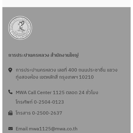
ด
ง
า
จั
ตั้
ป
เ
ด
ง
ร
พื่
จ้
เ
ะ
อ
า
ค
จำ
ป
ง
รื่
ปี
ร
ป
อ
พ
ะ
ร
การประปานครหลวง สำนักงานใหญ่
ง
.
ช
ะ
ห
ศ
า
การประปานครหลวง เลขที่ 400 ถนนประชาชื่น แขวง
จำ
ม
.
ช
ทุ่งสองห้อง เขตหลักสี่ กรุงเทพฯ 10210
ปี
า
2
น
พ
ย
5
สํ
MWA Call Center 1125 ตลอด 24 ชั่วโมง
.
แ
6
า
โทรศัพท์ 0-2504-0123
ศ
ล
8
ห
.
ะ
โทรสาร 0-2500-2637
(
รั
2
สั
I
บ
5
ญ
Email mwa1125@mwa.co.th
T
ป้