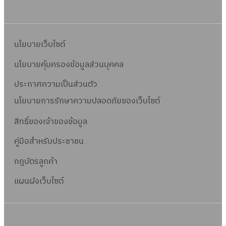
6
ญ
A
า
7
า
ข้
ย
(
ณ
อ
ป
นโยบายเว็บไซต์
I
O
ร
T
นโยบายคุ้มครองข้อมูลส่วนบุคคล
1
ะ
A
2
ก
ประกาศความเป็นส่วนตัว
ข้
)
า
อ
นโยบายการรักษาความปลอดภัยของเว็บไซต์
ศ
O
สิทธิ์ข
องเจ้าของข้อมูล
1
3
คู่มือสำหรับประชาชน
)
กฎบัตรลูกค้า
แผนผังเว็บไซต์