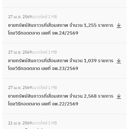
วิ
า
ภ
/
วั
ล
ร
ว
สื่
ล
ท
ธี
ย
า
2
ด
า
:
โ
น
อ
ข
รั
ท
ก
พ
27 เม.ย. 2569
ขนาดไฟล์
1 MB
5
น้ำ
ด
ข
ด
6
ม
ที่
พ
อ
า
จำ
ขายทรัพย์สินถาวรที่เสื่อมสภาพ จำนวน 1,255 รายการ
6
ที่
เ
า
ย
4
ส
จ
ย์
ด
ร
น
โดยวิธีทอดตลาด เลขที่ จพ.24/2569
9
เ
ล
ย
วิ
ร
ภ
พ
สิ
ต
โ
ว
สื่
ข
ท
ธี
า
า
.
น
ล
:
ด
น
อ
ที่
รั
ท
ย
พ
27 เม.ย. 2569
ขนาดไฟล์
1 MB
6
ถ
า
ข
ย
8
ม
จ
พ
อ
ก
จำ
ขายทรัพย์สินถาวรที่เสื่อมสภาพ จำนวน 1,039 รายการ
1
า
ด
า
วิ
ร
ส
พ
ย์
ด
า
น
โดยวิธีทอดตลาด เลขที่ จพ.23/2569
/
ว
เ
ย
ธี
า
ภ
.
สิ
ต
ร
ว
2
ร
ล
ท
ท
ย
า
6
น
ล
:
โ
น
5
ที่
ข
รั
อ
ก
พ
27 เม.ย. 2569
ขนาดไฟล์
1 MB
4
ถ
า
ข
ด
9
6
เ
ที่
พ
ด
า
จำ
ขายทรัพย์สินถาวรที่เสื่อมสภาพ จำนวน 2,568 รายการ
/
า
ด
า
ย
3
9
สื่
จ
ย์
ต
ร
น
โดยวิธีทอดตลาด เลขที่ จพ.22/2569
2
ว
เ
ย
วิ
ร
อ
พ
สิ
ล
โ
ว
5
ร
ล
ท
ธี
า
ม
.
น
า
:
ด
น
6
ที่
ข
รั
ท
ย
ส
21 เม.ย. 2569
ขนาดไฟล์
1 MB
6
ถ
ด
ข
ย
4
9
เ
ที่
พ