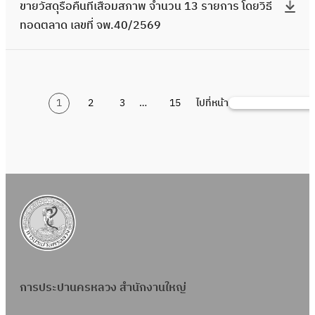
อ
ก
ภ
ขายวัสดุรื้อคืนที่เสื่อมสภาพ จำนวน 13 รายการ โดยวิธี
3
า
เ
า
วิ
3
สื่
จ
ย์
ด
า
า
ทอดตลาด เลขที่ จพ.40/2569
/
ว
ล
ย
ธี
ร
อ
พ
สิ
ต
ร
พ
2
ร
ข
วั
ท
า
ม
.
น
ล
โ
จำ
5
ที่
ที่
ส
อ
ย
ส
4
ถ
า
ด
น
6
เ
จ
ดุ
ด
ก
ภ
9
า
ด
ย
ว
9
สื่
1
2
3
…
15
ไปที่หน้า
พ
รื้
ค้
ต
า
า
/
ว
เ
วิ
น
อ
.
อ
น
ล
ร
พ
2
ร
ล
ธี
1
ม
6
คื
ห
า
โ
จำ
5
ที่
ข
ท
,
ส
0
น
า
ด
ด
น
6
เ
ที่
อ
3
ภ
/
ที่
เ
ย
ว
9
สื่
จ
ด
8
า
2
เ
ล
วิ
น
อ
พ
ต
5
พ
5
สื่
ข
ธี
1
ม
.
ล
ร
จำ
6
อ
ที่
ท
,
ส
5
า
า
น
9
ม
จ
อ
2
ภ
9
ด
ย
ว
ส
พ
ด
5
า
/
การประปานครหลวง สำนักงานใหญ่
เ
ก
น
ภ
.
ต
5
พ
2
ล
า
1
า