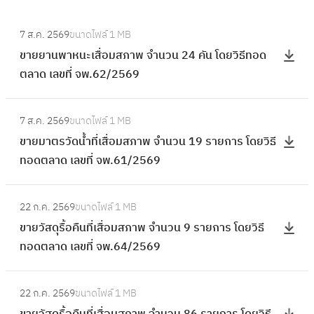
:
7 ส.ค. 2569
ขนาดไฟล์
1 MB
ข
ขายยานพาหนะเสื่อมสภาพ จำนวน 24 คัน โดยวิธีทอด
า
ตลาด เลขที่ จพ.62/2569
ย
ย
:
า
7 ส.ค. 2569
ขนาดไฟล์
1 MB
ข
น
ขายมาตรวัดน้ำที่เสื่อมสภาพ จำนวน 19 รายการ โดยวิธี
า
พ
ทอดตลาด เลขที่ จพ.61/2569
ย
า
ม
ห
:
า
22 ก.ค. 2569
ขนาดไฟล์
1 MB
น
ข
ต
ขายวัสดุรื้อคืนที่เสื่อมสภาพ จำนวน 9 รายการ โดยวิธี
ะ
า
ร
ทอดตลาด เลขที่ จพ.64/2569
เ
ย
วั
สื่
วั
ด
:
อ
ส
22 ก.ค. 2569
ขนาดไฟล์
1 MB
น้ำ
ข
ม
ดุ