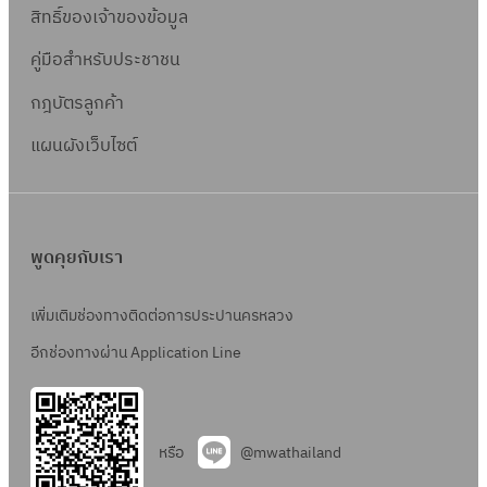
ที่
อ
วิ
สิทธิ์ข
องเจ้าของข้อมูล
ด
ย
จ
ด
ธี
เ
วิ
คู่มือสำหรับประชาชน
พ
ต
ท
ล
ธี
.
ล
อ
กฎบัตรลูกค้า
ข
ท
2
า
ด
ที่
อ
แผนผังเว็บไซต์
5
ด
ต
จ
ด
/
เ
ล
พ
ต
2
ล
า
.
ล
5
ข
ด
2
า
พูดคุยกับเรา
6
ที่
เ
4
ด
9
จ
ล
/
เ
เพิ่มเติมช่องทางติดต่อการประปานครหลวง
พ
ข
2
ล
อีกช่องทางผ่าน Application Line
.
ที่
5
ข
2
จ
6
ที่
3
พ
9
จ
/
.
หรือ
@mwathailand
พ
2
4