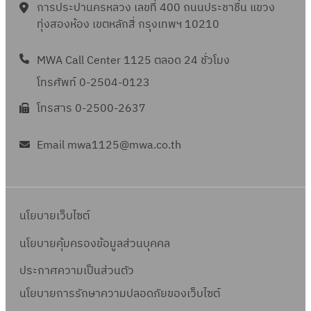
4
ล
ร
จำ
การประปานครหลวง เลขที่ 400 ถนนประชาชื่น แขวง
5
ข
ร
,
พ
8
า
า
ทุ่งสองห้อง เขตหลักสี่ กรุงเทพฯ 10210
น
6
ที่
โ
0
จำ
/
ด
ย
ว
9
จ
ด
3
น
2
เ
MWA Call Center 1125 ตลอด 24 ชั่วโมง
ก
น
พ
ย
9
ว
5
ล
า
2
โทรศัพท์ 0-2504-0123
.
วิ
ร
น
6
ข
ร
,
4
ธี
โทรสาร 0-2500-2637
า
1
9
ที่
โ
5
7
ท
ย
3
จ
ด
6
/
อ
Email mwa1125@mwa.co.th
ก
ร
พ
ย
8
2
ด
า
า
.
วิ
ร
5
ต
ร
ย
4
ธี
า
6
ล
โ
ก
4
ท
ย
นโยบายเว็บไซต์
9
า
ด
า
/
อ
ก
ด
ย
ร
นโยบายคุ้มครองข้อมูลส่วนบุคคล
2
ด
า
เ
วิ
โ
5
ต
ร
ประกาศความเป็นส่วนตัว
ล
ธี
ด
6
ล
โ
นโยบายการรักษาความปลอดภัยของเว็บไซต์
ข
ท
ย
9
า
ด