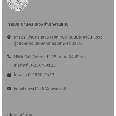
การประปานครหลวง สำนักงานใหญ่
การประปานครหลวง เลขที่ 400 ถนนประชาชื่น แขวง
ทุ่งสองห้อง เขตหลักสี่ กรุงเทพฯ 10210
MWA Call Center 1125 ตลอด 24 ชั่วโมง
โทรศัพท์ 0-2504-0123
โทรสาร 0-2500-2637
Email mwa1125@mwa.co.th
นโยบายเว็บไซต์