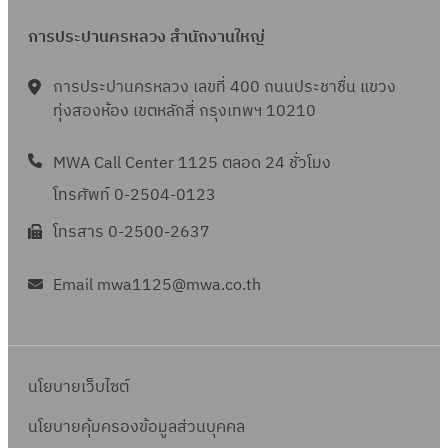
5
น
2
7
6
า
การประปานครหลวง สำนักงานใหญ่
5
พ
8
ย
6
ฤ
น
การประปานครหลวง เลขที่ 400 ถนนประชาชื่น แขวง
8
ษ
ทุ่งสองห้อง เขตหลักสี่ กรุงเทพฯ 10210
2
ภ
5
า
MWA Call Center 1125 ตลอด 24 ชั่วโมง
6
ค
8
โทรศัพท์ 0-2504-0123
ม
โทรสาร 0-2500-2637
2
5
Email mwa1125@mwa.co.th
6
8
นโยบายเว็บไซต์
นโยบายคุ้มครองข้อมูลส่วนบุคคล