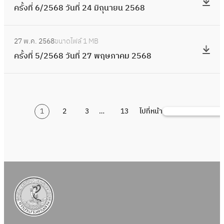
า
น
7
5
6
ครั้งที่ 6/2568 วันที่ 24 มิถุนายน 2568
6
รั้
ค
ที่
/
6
ธั
8
ง
ม
2
2
:
9
น
วั
ที่
2
6
27 พ.ค. 2568
ขนาดไฟล์
1 MB
5
ค
ว
น
6
5
พ
ครั้งที่ 5/2568 วันที่ 27 พฤษภาคม 2568
6
รั้
า
ที่
/
6
ฤ
8
ง
ค
2
2
9
ศ
วั
ที่
ม
1
5
จิ
น
5
2
พ
6
ก
ที่
1
2
3
…
13
ไปที่หน้า
/
ค้
5
ฤ
8
า
2
2
น
6
ศ
วั
ย
ก
5
ห
8
จิ
น
น
ร
6
า
ก
ที่
2
ก
8
า
2
5
ฎ
วั
ย
4
6
า
น
น
มิ
8
ค
ที่
2
ถุ
ม
2