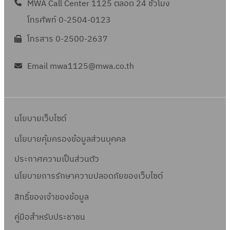
ห
ฑ์
MWA Call Center 1125 ตลอด 24 ชั่วโมง
วิ
น
น
ก
โทรศัพท์ 0-2504-0123
ธี
ด
ด
า
ป
วิ
โทรสาร 0-2500-2637
ป
ร
ฏิ
ธี
ร
พิ
บั
ป
Email mwa1125@mwa.co.th
ะ
จ
ติ
ฏิ
เ
า
แ
บั
ภ
ร
ล
ติ
ท
ณ
นโยบายเว็บไซต์
ะ
เ
ผู้
า
อั
กี่
นโยบายคุ้มครองข้อมูลส่วนบุคคล
ใ
เ
ต
ย
ช้
กี่
ประกาศความเป็นส่วนตัว
ร
ว
น้ำ
ย
า
กั
นโยบายการรักษาความปลอดภัยของเว็บไซต์
(
ว
ค่
บ
C
กั
สิทธิ์ข
องเจ้าของข้อมูล
า
ก
l
บ
ใ
คู่มือสำหรับประชาชน
า
a
ก