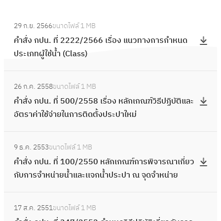
:
29 ก.ย. 2566
ขนาดไฟล์
1 MB
คำ
คำสั่ง กปน. ที่ 2222/2566 เรื่อง แนวทางการกำหนด
สั่
ประเภทผู้ใช้น้ำ (Class)
ง
ก
:
ป
26 ก.ค. 2558
ขนาดไฟล์
1 MB
คำ
น
คำสั่ง กปน. ที่ 500/2558 เรื่อง หลักเกณฑ์วิธีปฏิบัติและ
สั่
.
อัตราค่าใช้จ่ายในการติดตั้งประปาใหม่
ง
ที่
ก
2
:
ป
9 ธ.ค. 2553
ขนาดไฟล์
1 MB
2
คำ
น
คำสั่ง กปน. ที่ 100/2550 หลักเกณฑ์การพิจารณาเกี่ยว
2
สั่
.
กับการจำหน่ายน้ำและเเจกน้ำประปา ณ จุดจำหน่าย
2
ง
ที่
/
ก
5
:
2
ป
17 ส.ค. 2551
ขนาดไฟล์
1 MB
0
คำ
5
น