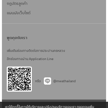
ช้
ร
s
กฎบัตรลูกค้า
า
จ่
ยื่
s
ร
า
แผนผังเว็บไซต์
น
)
จำ
ย
คำ
ห
ใ
ข
น่
น
อ
า
พูดคุยกับเรา
ก
ส่
ย
า
ว
น้ำ
เพิ่มเติมช่องทางติดต่อการประปานครหลวง
ร
น
แ
ติ
ล
อีกช่องทางผ่าน Application Line
ล
ด
ด
ะ
ตั้
ค่
เ
ง
า
หรือ
@mwathailand
เ
ป
น้ำ
จ
ร
ป
ก
ะ
ร
น้ำ
ป
ะ
เราใช้คุกกี้ในการให้บริการและปรับปรุงบริการของเรา ตลอดจนเพิ่ม
ป