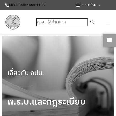
ภาษาไทย
MWA Callcenter 1125
ค้นหา
เกี่ยวกับ กปน.
พ.ร.บ.และกฎระเบียบ