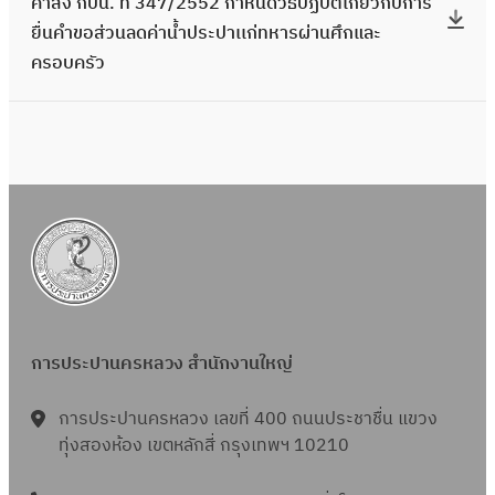
คำสั่ง กปน. ที่ 347/2552 กำหนดวิธีปฏิบัติเกี่ยวกับการ
0
สั่
6
.
ยื่นคำขอส่วนลดค่าน้ำประปาเเก่ทหารผ่านศึกและ
/
ง
6
ที่
ครอบครัว
2
ก
เ
1
5
ป
รื่
0
5
น
อ
0
8
.
ง
/
เ
ที่
แ
2
รื่
3
น
5
อ
4
ว
5
ง
7
ท
0
ห
/
า
ห
ลั
2
ง
ลั
ก
การประปานครหลวง สำนักงานใหญ่
5
ก
ก
เ
5
า
เ
การประปานครหลวง เลขที่ 400 ถนนประชาชื่น แขวง
ก
2
ร
ก
ทุ่งสองห้อง เขตหลักสี่ กรุงเทพฯ 10210
ณ
กำ
กำ
ณ
ฑ์
ห