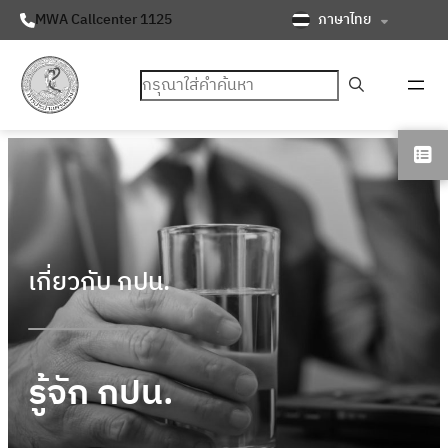
ภาษาไทย
MWA Callcenter 1125
ค้นหา
เกี่ยวกับ กปน.
รู้จัก กปน.