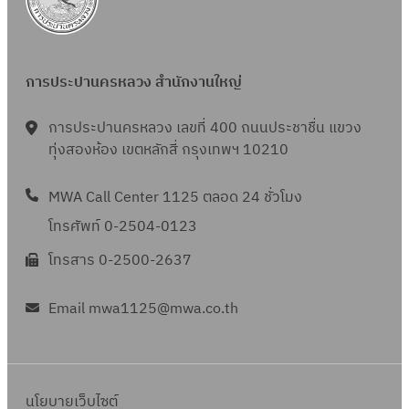
ร
ร
จ
ค่
อ
ม
อ
า
ะ
ะ
า
า
ง
ก
ล
ค่
ป
ป
ก
ใ
ล
า
ด
า
า
า
ค
ช้
การประปานครหลวง สำนักงานใหญ่
ด
ร
ค่
น้ำ
ก
ใ
ล
จ่
ค่
ข
า
ป
า
น
การประปานครหลวง เลขที่ 400 ถนนประชาชื่น แขวง
อ
า
า
อ
ติ
ร
ร
ทุ่งสองห้อง เขตหลักสี่ กรุงเทพฯ 10210
อั
ง
ย
ใ
สำ
ด
ะ
จั
ต
ป
ใ
ช้
เ
ตั้
ป
ด
MWA Call Center 1125 ตลอด 24 ชั่วโมง
ร
ร
น
จ่
น
ง
า
ส่
า
โทรศัพท์ 0-2504-0123
ะ
ก
า
า
ป
สำ
ง
ข
ป
า
ย
โทรสาร 0-2500-2637
ฯ
ร
ห
เ
า
า
ร
ใ
ะ
รั
อ
ย
แ
ย
น
Email mwa1125@mwa.co.th
ป
บ
ก
เ
ล
ก
ก
า
อ
ส
ห
ะ
ย้
า
ใ
ง
า
ม
อั
า
ร
ห
ค์
ร
า
ต
นโยบายเว็บไซต์
ย
ติ