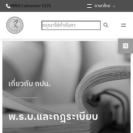
ภาษาไทย
MWA Callcenter 1125
ค้นหา
เกี่ยวกับ กปน.
พ.ร.บ.และกฎระเบียบ