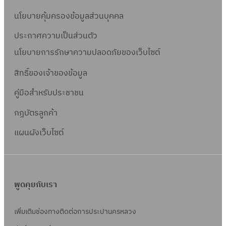
ม่
ก
แ
(
ร
ที่
ด
นโยบายคุ้มครองข้อมูลส่วนบุคคล
ร
ล
B
า
ตั้
ตั้
ส
ะ
u
ค่
ประกาศความเป็นส่วนตัว
ง
ง
า
ก
l
า
ม
ป
นโยบายการรักษาความปลอดภัยของเว็บไซต์
ธ
า
k
น้ำ
า
ร
า
สิทธิ์ข
องเจ้าของข้อมูล
ร
S
ดิ
ต
ะ
ร
ติ
a
บ
ร
คู่มือสำหรับประชาชน
ป
ณ
ด
l
วั
า
กฎบัตรลูกค้า
ป
ต่
e
ด
ใ
ร
อ
)
น้ำ
แผนผังเว็บไซต์
ห
ะ
สื่
ม่
โ
อ
ย
ส
ช
า
พูดคุยกับเรา
น์
ร
ด้
เพิ่มเติมช่องทางติดต่อการประปานครหลวง
า