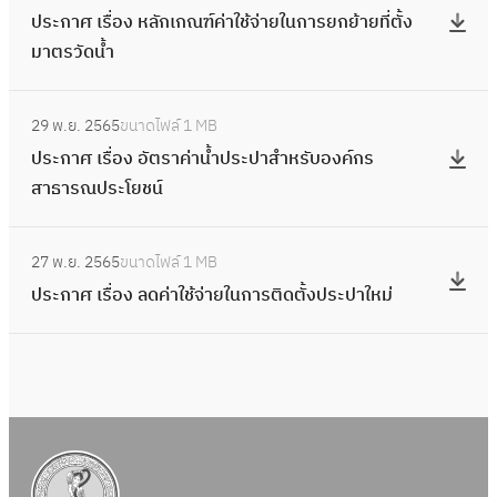
า
ร
า
อ
ก
ประกาศ เรื่อง หลักเกณฑ์ค่าใช้จ่ายในการยกย้ายที่ตั้ง
ง
ร
น้ำ
เ
ศ
นิ
า
มาตรวัดน้ำ
ก
ะ
ป
รี
เ
ก
ร
า
ก
ร
ย
รื่
:
ส์
ใ
ร
า
ะ
ก
29 พ.ย. 2565
ขนาดไฟล์
1 MB
อ
ป
ใ
ห้
ข
ศ
ป
เ
ประกาศ เรื่อง อัตราค่าน้ำประปาสำหรับองค์กร
ง
ร
น
สิ
อ
เ
า
ก็
สาธารณประโยชน์
ห
ะ
ก
ท
อ
รื่
ที่
บ
ลั
ก
า
ธิ
นุ
อ
:
เ
ค่
ก
า
ร
ร
ญ
27 พ.ย. 2565
ขนาดไฟล์
1 MB
ง
ป
กิ
า
เ
ศ
แ
า
า
ประกาศ เรื่อง ลดค่าใช้จ่ายในการติดตั้งประปาใหม่
ห
ร
น
ธ
ก
เ
จ้
ค
ต
ลั
ะ
กำ
ร
ณ
รื่
ง
า
ใ
ก
ก
ห
ร
ฑ์
อ
ค่
ค่
ช้
เ
า
น
ม
ก
ง
า
า
น้ำ
ก
ศ
ด
เ
า
อั
น้ำ
น้ำ
ดิ
ณ
เ
นี
ร
ต
ป
ป
บ
ฑ์
รื่
ย
ข
ร