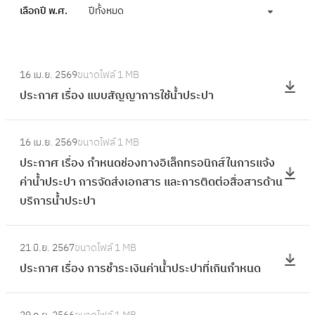
เลือกปี พ.ศ.
ปีทั้งหมด
:
16 เม.ย. 2569
ขนาดไฟล์
1 MB
ป
ประกาศ เรื่อง แบบสัญญาการใช้น้ำประปา
ร
ะ
:
ก
16 เม.ย. 2569
ขนาดไฟล์
1 MB
ป
า
ประกาศ เรื่อง กำหนดช่องทางอิเล็กทรอนิกส์ในการแจ้ง
ร
ศ
ค่าน้ำประปา การจัดส่งเอกสาร และการติดต่อสื่อสารด้าน
ะ
เ
บริการน้ำประปา
ก
รื่
า
อ
:
ศ
21 มิ.ย. 2567
ขนาดไฟล์
1 MB
ง
ป
เ
ประกาศ เรื่อง การชำระเงินค่าน้ำประปาที่เกินกำหนด
แ
ร
รื่
บ
ะ
อ
:
บ
ก