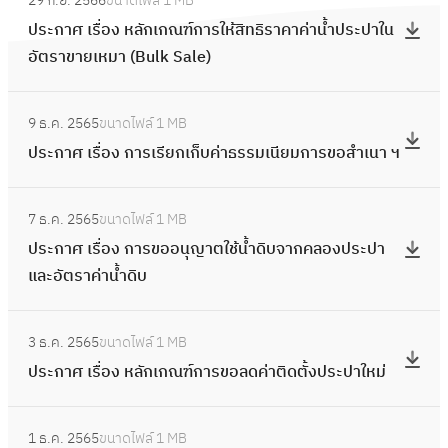
29 ก.ย. 2566
ขนาดไฟล์
1 MB
ง
ป
สั
า
ประกาศ เรื่อง หลักเกณฑ์การให้สิทธิราคาค่าน้ำประปาใน
กำ
ร
ญ
ศ
อัตราขายเหมา (Bulk Sale)
ห
ะ
ญ
เ
น
ก
า
รื่
:
ด
า
ก
9 ธ.ค. 2565
ขนาดไฟล์
1 MB
อ
ป
ช่
ศ
า
ประกาศ เรื่อง การเรียกเก็บค่าธรรมเนียมการขอสำเนา ฯ
ง
ร
อ
เ
ร
ก
ะ
ง
รื่
:
ใ
า
ก
ท
7 ธ.ค. 2565
ขนาดไฟล์
1 MB
อ
ป
ช้
ร
า
า
ประกาศ เรื่อง การขออนุญาตใช้น้ำดิบจากคลองประปา
ง
ร
น้ำ
ชำ
ศ
ง
และอัตราค่าน้ำดิบ
ห
ะ
ป
ร
เ
อิ
ลั
ก
ร
ะ
รื่
:
เ
ก
า
ะ
เ
3 ธ.ค. 2565
ขนาดไฟล์
1 MB
อ
ป
ล็
เ
ศ
ป
งิ
ประกาศ เรื่อง หลักเกณฑ์การขอลดค่าติดตั้งประปาใหม่
ง
ร
ก
ก
เ
า
น
ก
ะ
ท
ณ
รื่
:
ค่
า
ก
ร
ฑ์
1 ธ.ค. 2565
ขนาดไฟล์
1 MB
อ
ป