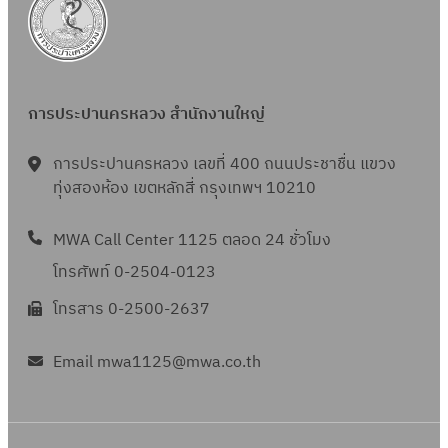
การประปานครหลวง สำนักงานใหญ่
การประปานครหลวง เลขที่ 400 ถนนประชาชื่น แขวง
ทุ่งสองห้อง เขตหลักสี่ กรุงเทพฯ 10210
MWA Call Center 1125 ตลอด 24 ชั่วโมง
โทรศัพท์ 0-2504-0123
โทรสาร 0-2500-2637
Email mwa1125@mwa.co.th