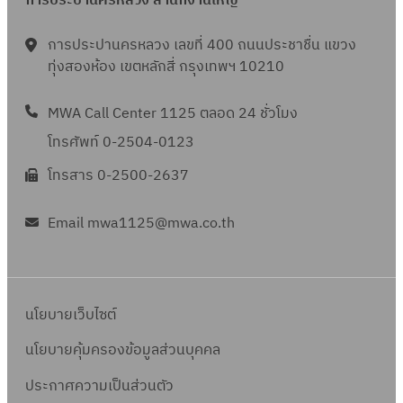
การประปานครหลวง สำนักงานใหญ่
การประปานครหลวง เลขที่ 400 ถนนประชาชื่น แขวง
ทุ่งสองห้อง เขตหลักสี่ กรุงเทพฯ 10210
MWA Call Center 1125 ตลอด 24 ชั่วโมง
โทรศัพท์ 0-2504-0123
โทรสาร 0-2500-2637
Email mwa1125@mwa.co.th
นโยบายเว็บไซต์
นโยบายคุ้มครองข้อมูลส่วนบุคคล
ประกาศความเป็นส่วนตัว