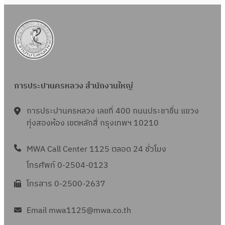
การประปานครหลวง สำนักงานใหญ่
การประปานครหลวง เลขที่ 400 ถนนประชาชื่น แขวง
ทุ่งสองห้อง เขตหลักสี่ กรุงเทพฯ 10210
MWA Call Center 1125 ตลอด 24 ชั่วโมง
โทรศัพท์ 0-2504-0123
โทรสาร 0-2500-2637
Email mwa1125@mwa.co.th