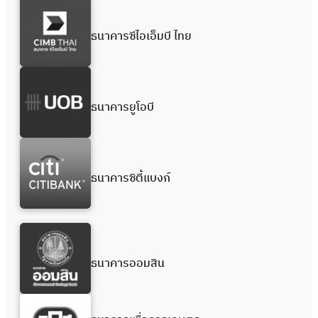
ธนาคารซีไอเอ็มบี ไทย
ธนาคารยูโอบี
ธนาคารซิตี้แบงก์
ธนาคารออมสิน