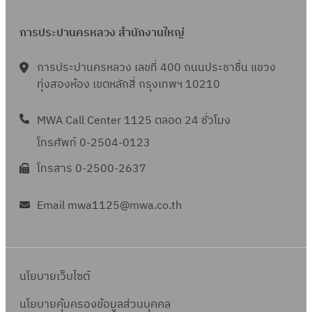
การประปานครหลวง สำนักงานใหญ่
การประปานครหลวง เลขที่ 400 ถนนประชาชื่น แขวง
ทุ่งสองห้อง เขตหลักสี่ กรุงเทพฯ 10210
MWA Call Center 1125 ตลอด 24 ชั่วโมง
โทรศัพท์ 0-2504-0123
โทรสาร 0-2500-2637
Email mwa1125@mwa.co.th
นโยบายเว็บไซต์
นโยบายคุ้มครองข้อมูลส่วนบุคคล