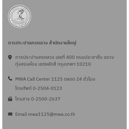
การประปานครหลวง สำนักงานใหญ่
การประปานครหลวง เลขที่ 400 ถนนประชาชื่น แขวง
ทุ่งสองห้อง เขตหลักสี่ กรุงเทพฯ 10210
MWA Call Center 1125 ตลอด 24 ชั่วโมง
โทรศัพท์ 0-2504-0123
โทรสาร 0-2500-2637
Email mwa1125@mwa.co.th