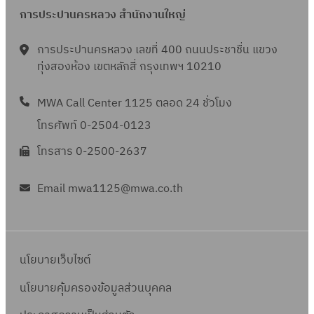
การประปานครหลวง สำนักงานใหญ่
การประปานครหลวง เลขที่ 400 ถนนประชาชื่น แขวง
ทุ่งสองห้อง เขตหลักสี่ กรุงเทพฯ 10210
MWA Call Center 1125 ตลอด 24 ชั่วโมง
โทรศัพท์ 0-2504-0123
โทรสาร 0-2500-2637
Email mwa1125@mwa.co.th
นโยบายเว็บไซต์
นโยบายคุ้มครองข้อมูลส่วนบุคคล