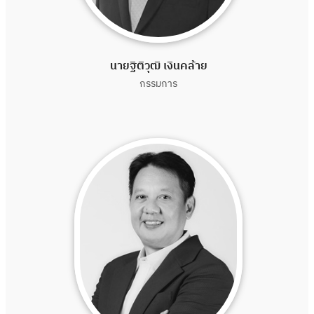
นายฐิติวุฒิ เงินคล้าย
กรรมการ