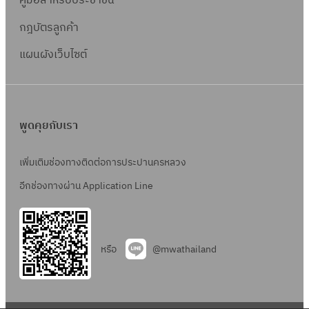
คู่มือสำหรับประชาชน
กฎบัตรลูกค้า
แผนผังเว็บไซต์
พูดคุยกับเรา
เพิ่มเติมช่องทางติดต่อการประปานครหลวง
อีกช่องทางผ่าน Application Line
หรือ
@mwathailand