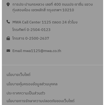
การประปานครหลวง เลขที่ 400 ถนนประชาชื่น แขวง
ทุ่งสองห้อง เขตหลักสี่ กรุงเทพฯ 10210
MWA Call Center 1125 ตลอด 24 ชั่วโมง
โทรศัพท์ 0-2504-0123
โทรสาร 0-2500-2637
Email mwa1125@mwa.co.th
นโยบายเว็บไซต์
นโยบายคุ้มครองข้อมูลส่วนบุคคล
ประกาศความเป็นส่วนตัว
นโยบายการรักษาความปลอดภัยของเว็บไซต์