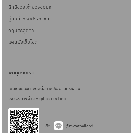
สิทธิ์ข
องเจ้าของข้อมูล
คู่มือสำหรับประชาชน
กฎบัตรลูกค้า
แผนผังเว็บไซต์
พูดคุยกับเรา
เพิ่มเติมช่องทางติดต่อการประปานครหลวง
อีกช่องทางผ่าน Application Line
หรือ
@mwathailand