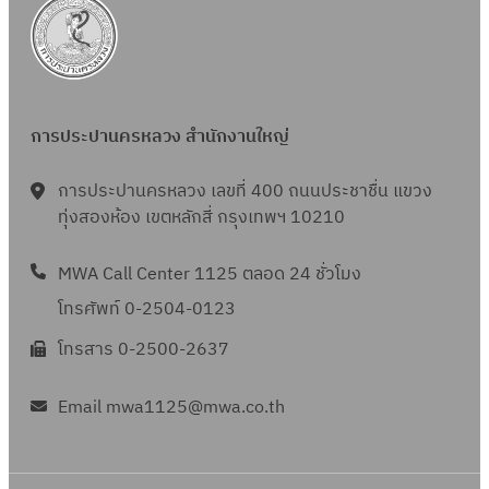
การประปานครหลวง สำนักงานใหญ่
การประปานครหลวง เลขที่ 400 ถนนประชาชื่น แขวง
ทุ่งสองห้อง เขตหลักสี่ กรุงเทพฯ 10210
MWA Call Center 1125 ตลอด 24 ชั่วโมง
โทรศัพท์ 0-2504-0123
โทรสาร 0-2500-2637
Email mwa1125@mwa.co.th