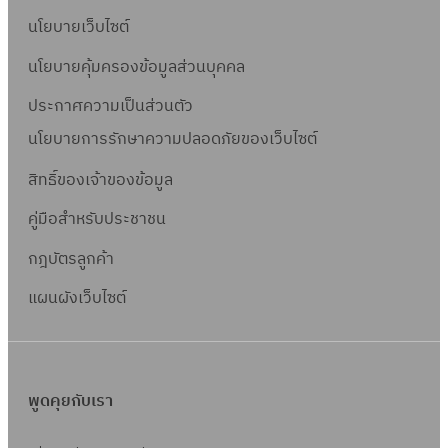
นโยบายเว็บไซต์
นโยบายคุ้มครองข้อมูลส่วนบุคคล
ประกาศความเป็นส่วนตัว
นโยบายการรักษาความปลอดภัยของเว็บไซต์
สิทธิ์ข
องเจ้าของข้อมูล
คู่มือสำหรับประชาชน
กฎบัตรลูกค้า
แผนผังเว็บไซต์
พูดคุยกับเรา