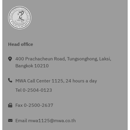
0
ง
c
ง
า
)
ป
ส
จ
ย
แ
า
0
า
h
สั
น
ร
ร้
ค
ว
ล
ง
2
น
ญ
ที่
ะ
า
ช
ข้
ะ
ท่
ก่
ญ
เ
ป
ง
-
อ
ง
อ
อ
า
กี่
า
ว
0
ง
า
ป
ส
P
ย
แ
า
0
Head office
สั
น
ร
ร้
I
ว
ล
ง
4
ญ
ที่
ะ
า
T
ข้
ะ
ท่
400 Prachacheun Road, Tungsonghong, Laksi,
ญ
เ
ป
ง
L
อ
ง
Bangkok 10210
อ
า
กี่
า
ว
-
ง
า
ป
จ
ย
แ
า
7
สั
MWA Call Center 1125, 24 hours a day
น
ร
ค
ว
ล
ง
4
ญ
ที่
ะ
Tel 0-2504-0123
ช
ข้
ะ
ท่
9
ญ
เ
ป
-
อ
ง
อ
า
กี่
Fax 0-2500-2637
า
0
ง
า
ป
จ
ย
แ
0
สั
น
ร
ค
ว
Email mwa1125@mwa.co.th
ล
1
ญ
ที่
ะ
ช
ข้
ะ