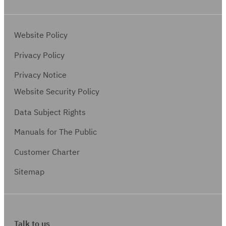
ญ
เ
ป
-
อ
ง
า
กี่
า
0
ง
า
P
ย
แ
Website Policy
0
สั
น
S
ว
ล
5
ญ
ที่
Privacy Policy
O
ข้
ะ
ญ
เ
D
อ
ง
Privacy Notice
า
กี่
3
ง
า
Website Security Policy
P
ย
-
สั
น
S
ว
7
Data Subject Rights
ญ
ที่
O
ข้
0
ญ
เ
Manuals for The Public
D
อ
8
า
กี่
3
ง
Customer Charter
(
ป
ย
-
สั
M
ท
ว
Sitemap
7
ญ
O
ส
ข้
0
ญ
U
-
อ
9
า
2
1
ง
(
P
)
0
สั
Talk to us