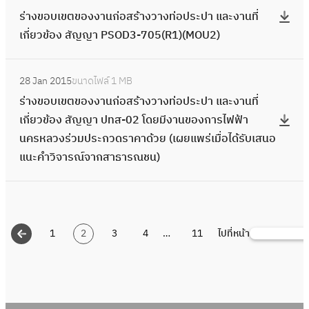
ว
ร่
ล
ง
4
น
ญ
บ
ที่
ะ
า
ร่างขอบเขตของงานก่อสร้างวางท่อประปา และงานที่
ส
อ
ข้
า
ะ
ท่
5
ก่
ญ
เ
เ
ป
ง
เกี่ยวข้อง สัญญา PSOD3-705(R1)(MOU2)
-
ง
อ
ง
ง
อ
(
อ
า
ข
กี่
า
ว
1
ง
ง
ข
า
ป
R
ส
จ
ต
ย
:
แ
า
7
า
สั
อ
น
ร
1
ร้
28 Jan 2015
ขนาดไฟล์
1 MB
ค
ข
ว
ร่
ล
ง
(
น
ญ
บ
ที่
ะ
)
า
ร่างขอบเขตของงานก่อสร้างวางท่อประปา และงานที่
ช
อ
ข้
า
ะ
ท่
ป
ก่
ญ
เ
เ
ป
ง
เกี่ยวข้อง สัญญา ปทส-02 โดยมีงานของการไฟฟ้า
-
ง
อ
ง
ง
อ
ร
อ
า
ข
กี่
า
ว
นครหลวงร่วมประกวดราคาด้วย (เผยแพร่เมื่อได้รับเสนอ
0
ง
ง
ข
า
ป
ะ
ส
ป
ต
ย
แ
า
แนะคำวิจารณ์จากสาธารณชน)
0
า
สั
อ
น
ร
ก
ร้
ท
ข
ว
ล
ง
3
น
ญ
บ
ที่
ะ
า
า
ส
อ
ข้
ะ
ท่
ก่
ญ
เ
เ
ป
ศ
ง
-
ง
อ
ง
อ
อ
า
ข
กี่
า
ค
ว
1
ง
ง
า
ป
ส
1
2
3
4
…
11
ไปที่หน้า
จ
ต
S
ย
แ
รั้
า
7
า
สั
น
ร
ร้
ค
ข
e
ว
ล
ง
ง
น
ญ
ที่
ะ
า
ช
อ
a
ข้
ะ
ที่
ท่
ก่
ญ
เ
ป
ง
-
ง
r
อ
ง
2
อ
อ
า
กี่
า
ว