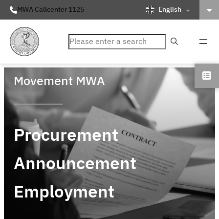
English
MWA Callcenter 1125
ค้นหา
Movement MWA
Procurement
Announcement
Employment