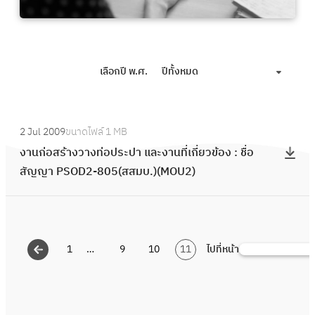
เลือกปี พ.ศ.
ปีทั้งหมด
:
2 Jul 2009
ขนาดไฟล์
1 MB
ง
งานก่อสร้างวางท่อประปา และงานที่เกี่ยวข้อง : ชื่อ
า
สัญญา PSOD2-805(สสมบ.)(MOU2)
น
ก่
อ
ส
1
…
9
10
11
ไปที่หน้า
ร้
S
า
e
ง
a
ว
r