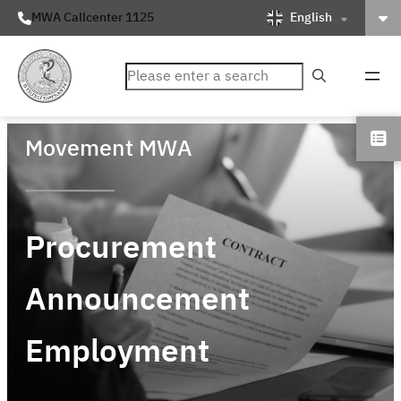
English
MWA Callcenter 1125
ค้นหา
Movement MWA
Procurement
Announcement
Employment