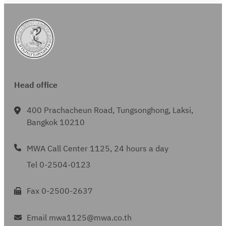
า
c
ง
h
ท่
อ
ป
ร
Head office
ะ
ป
400 Prachacheun Road, Tungsonghong, Laksi,
า
Bangkok 10210
แ
ล
MWA Call Center 1125, 24 hours a day
ะ
Tel 0-2504-0123
ง
า
Fax 0-2500-2637
น
ที่
Email mwa1125@mwa.co.th