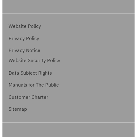
เ
กี่
ย
ว
Website Policy
ข้
Privacy Policy
อ
ง
Privacy Notice
:
Website Security Policy
ชื่
Data Subject Rights
อ
สั
Manuals for The Public
ญ
Customer Charter
ญ
า
Sitemap
P
S
O